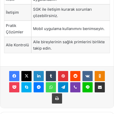
SGK ile iletişim kurarak sorunları
İletişim
çözebilirsiniz.
Pratik
Mobil uygulama kullanımını benimseyin.
Çözümler
Aile bireylerinin sağlık primlerini birlikte
Aile Kontrolü
takip edin.
Facebook
X
LinkedIn
Tumblr
Pinterest
Reddit
VKontakte
Odnok
Pocket
Skype
Messenger
WhatsApp
Telegram
Viber
Line
E-Posta ile payla
Yazdır