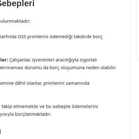
ebepleri
ulunmaktadır:
e zarfında GSS primlerini ödemediği takdirde borç
ler:
Çalışanlar, işverenleri aracılığıyla sigortalı
yatırmaması durumu da borç oluşumuna neden olabilir.
temine dâhil olanlar, primlerini zamanında
ni takip etmemekte ve bu sebeple ödemelerini
ısıyla borçlanmaktadır.
ı