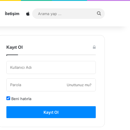
Sitemap
Arama
İletişim
yap
...
Kayıt Ol
Unuttunuz mu?
Beni hatırla
Kayıt Ol