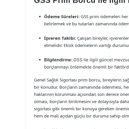
GSS Prim Borcu ile İlgili
Ödeme Süreleri:
GSS prim ödemeleri her ay
belirlemek ve bu tutarları zamanında öde
İşveren Takibi:
Çalışan bireyler, işverenl
etmelidir. Eksik ödemelerin varlığı durumun
Bilgilendirme:
GSS ile ilgili güncel mevzu
borçlanmayı önlemekte önemli bir faktörd
Genel Sağlık Sigortası prim borcu, bireylerin sa
bir konudur. Borçların zamanında ödenmesi, hem
haklarının korunması açısından son derece önemli
olması, borçların birikmesini ve dolayısıyla dah
sigortası gibi önemli bir konuya gereken önemin
hem de mali açıdan güçlü bir duruma sahip olmal