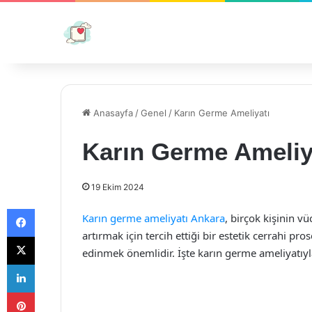
Anasayfa
/
Genel
/
Karın Germe Ameliyatı
Karın Germe Ameliy
19 Ekim 2024
Facebook
Karın germe ameliyatı Ankara
, birçok kişinin 
artırmak için tercih ettiği bir estetik cerrahi pr
X
edinmek önemlidir. İşte karın germe ameliyatıyla 
LinkedIn
Pinterest