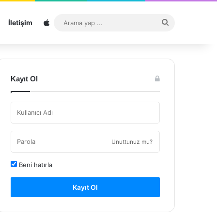
Sitemap
Arama
İletişim
yap
...
Kayıt Ol
Unuttunuz mu?
Beni hatırla
Kayıt Ol