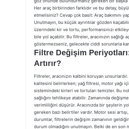
göz önünde bulundurmanız gereken bir başka öne
Her araç birbirinden farklıdır ve bu detay, büyük b
etmelisiniz? Cevap çok basit: Araç bakımını yap
Unutmayın, bu küçük ayrıntılar gözden kaçabilir
üzerindeki kir ve tortu, performansınızı etkile
bile yol açabilir. Bu filtreler, aracınızın sağlığ
göstermezseniz, gelecekte ciddi sorunlarla karş
Filtre Değişim Periyotlar
Artırır?
Filtreler, aracınızın kalbini koruyan unsurlardır
kalitesini belirlerken; yağ filtresi, motor yağı içi
sistemindeki kirleri ve tortuları temizler. Bu n
sağlığını tehlikeye atabilir. Zamanında değişmey
verimliliğini düşürür. Aracınızda bir şeylerin y
gereken bazı belirtiler vardır. Motor sesi artış
durumlar, filtrelerin değişim zamanının geldiğin
durum olmadığını unutmayın. Belki de en son ne