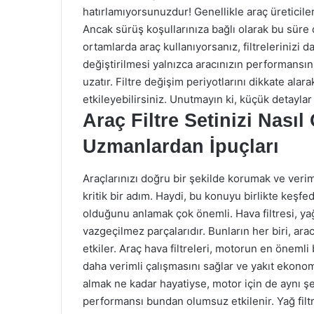
hatırlamıyorsunuzdur! Genellikle araç üreticileri, 
Ancak sürüş koşullarınıza bağlı olarak bu süre d
ortamlarda araç kullanıyorsanız, filtrelerinizi 
değiştirilmesi yalnızca aracınızın performans
uzatır. Filtre değişim periyotlarını dikkate ala
etkileyebilirsiniz. Unutmayın ki, küçük detaylar
Araç Filtre Setinizi Nasıl
Uzmanlardan İpuçları
Araçlarınızı doğru bir şekilde korumak ve veriml
kritik bir adım. Haydi, bu konuyu birlikte keşfede
olduğunu anlamak çok önemli. Hava filtresi, yağ fi
vazgeçilmez parçalarıdır. Bunların her biri, ar
etkiler. Araç hava filtreleri, motorun en önemli 
daha verimli çalışmasını sağlar ve yakıt ekonomi
almak ne kadar hayatiyse, motor için de aynı şey 
performansı bundan olumsuz etkilenir. Yağ filtr