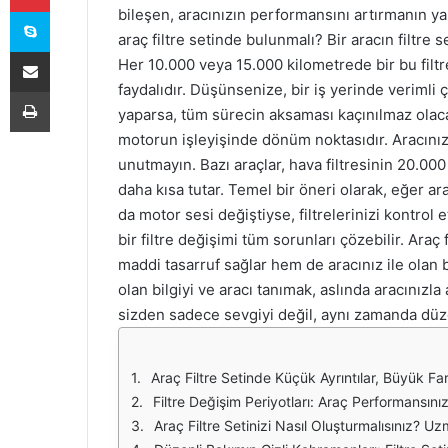
Skype
bileşen, aracınızın performansını artırmanın yan
araç filtre setinde bulunmalı? Bir aracın filtre 
E-Posta ile paylaş
Her 10.000 veya 15.000 kilometrede bir bu filtr
faydalıdır. Düşünsenize, bir iş yerinde verimli ç
Yazdır
yaparsa, tüm sürecin aksaması kaçınılmaz olacak
motorun işleyişinde dönüm noktasıdır. Aracınız
unutmayın. Bazı araçlar, hava filtresinin 20.000
daha kısa tutar. Temel bir öneri olarak, eğer a
da motor sesi değiştiyse, filtrelerinizi kontrol 
bir filtre değişimi tüm sorunları çözebilir. Ara
maddi tasarruf sağlar hem de aracınız ile olan ba
olan bilgiyi ve aracı tanımak, aslında aracınızla 
sizden sadece sevgiyi değil, aynı zamanda düze
Araç Filtre Setinde Küçük Ayrıntılar, Büyük F
Filtre Değişim Periyotları: Araç Performansınızı
Araç Filtre Setinizi Nasıl Oluşturmalısınız? U