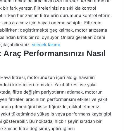
mli nokta da aracınıza özel filtreleri tercih etmektir.
ir fark yaratır. Filtrelerinizi ne sıklıkla kontrol
tırırken her zaman filtrelerin durumunu kontrol ettirin.
 ama aracınız için hayati öneme sahiptir. Filtrenin
yebilirken; değiştirmekte geç kalmak, motor arızasına
ı açısından kritik bir rol oynuyor. Onlara gereken özeni
ılaşabilirsiniz.
silecek takımı
ı: Araç Performansınızı Nasıl
. Hava filtresi, motorunuzun içeri aldığı havanın
ndeki kirleticileri temizler. Yakıt filtresi ise yakıt
oktada, filtre değişim periyotlarını atlamak, motorun
en filtreler, aracınızın performansını etkiler ve yakıt
olunda gitmediğini hissettiğinizde, dikkat etmeniz
ı, yakıt tüketiminde yükseliş veya performans kaybı gibi
i gösterebilir. Bu noktada, hiçbir şeyin sıradan bir
 zaman filtre değişimi yaptırdığınızı