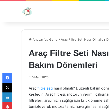
Anasayfa
/
Genel
/
Araç Filtre Seti Nasıl Olmalıdır
Araç Filtre Seti Nas
Bakım Dönemleri
Facebook
5 Mart 2025
X
Araç
filtre seti
nasıl olmalı? Düzenli bakım döne
LinkedIn
keşfedin. Araç filtresi, motorun verimli çalış
filtreleri, aracınızın sağlığı için kritik öneme sah
Pinterest
temizleyerek motora temiz hava girmesini sağlar