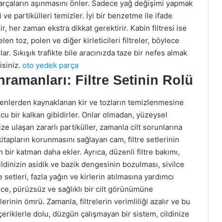
arçaların aşınmasını önler. Sadece yağ değişimi yapmak
ri ve partikülleri temizler. İyi bir benzetme ile ifade
ir, her zaman ekstra dikkat gerektirir. Kabin filtresi ise
n toz, polen ve diğer kirleticileri filtreler, böylece
ar. Sıkışık trafikte bile aracınızda taze bir nefes almak
isiniz.
oto yedek parça
ramanları: Filtre Setinin Rolü
 etkenlerden kaynaklanan kir ve tozların temizlenmesine
ucu bir kalkan gibidirler. Onlar olmadan, yüzeysel
ize ulaşan zararlı partiküller, zamanla cilt sorunlarına
tapların korunmasını sağlayan cam, filtre setlerinin
n bir katman daha ekler. Ayrıca, düzenli filtre bakımı,
ldinizin asidik ve bazik dengesinin bozulması, sivilce
e setleri, fazla yağın ve kirlerin atılmasına yardımcı
ece, pürüzsüz ve sağlıklı bir cilt görünümüne
erinin ömrü. Zamanla, filtrelerin verimliliği azalır ve bu
çeriklerle dolu, düzgün çalışmayan bir sistem, cildinize