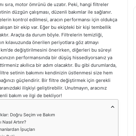
ı sıra, motor ömrünü de uzatır. Peki, hangi filtreler
setinin düzgün çalışması, düzenli bakımlar ile sağlanır.
elerin kontrol edilmesi, aracın performansı için oldukça
alışan bir ekip var. Eğer bu ekipteki bir kişi tembellik
tır. Araçta da durum böyle. Filtrelerin temizliği,
ın kılavuzunda önerilen periyotlara göz atmayı
 km’de değiştirilmesini önerirken, diğerleri bu süreyi
racınızın performansında bir düşüş hissediyorsanız ya
ettirmeniz akıllıca bir adım olacaktır. Bu gibi durumlarda,
ç filtre setinin bakımını kendinizin üstlenmesi size hem
ğınızı güçlendirir. Bir filtre değiştirmek için gerekli
aranızdaki ilişkiyi geliştirebilir. Unutmayın, aracınız
nli bakım ve ilgi de bekliyor!
arklar: Doğru Seçim ve Bakım
 Nasıl Artırır?
zmanlardan İpuçları