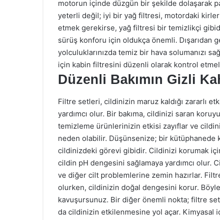
motorun içinde düzgün bir şekilde dolaşarak p
yeterli değil; iyi bir yağ filtresi, motordaki kirle
etmek gerekirse, yağ filtresi bir temizlikçi gibid
sürüş konforu için oldukça önemli. Dışarıdan gele
yolculuklarınızda temiz bir hava solumanızı sağl
için kabin filtresini düzenli olarak kontrol etmel
Düzenli Bakımın Gizli Kah
Filtre setleri, cildinizin maruz kaldığı zararlı
yardımcı olur. Bir bakıma, cildinizi saran koruy
temizleme ürünlerinizin etkisi zayıflar ve cildin
neden olabilir. Düşünsenize; bir kütüphanede ki
cildinizdeki görevi gibidir. Cildinizi korumak içi
cildin pH dengesini sağlamaya yardımcı olur. Ci
ve diğer cilt problemlerine zemin hazırlar. Filtr
olurken, cildinizin doğal dengesini korur. Böyl
kavuşursunuz. Bir diğer önemli nokta; filtre setl
da cildinizin etkilenmesine yol açar. Kimyasal i