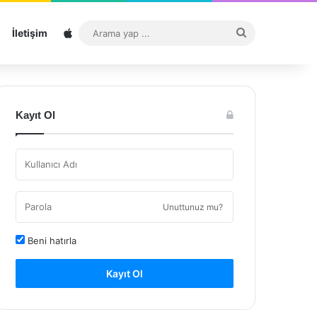
Sitemap
Arama
İletişim
yap
...
Kayıt Ol
Unuttunuz mu?
Beni hatırla
Kayıt Ol