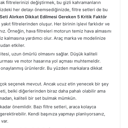
ak filtrelerinizi değiştirmek, bu gizli kahramanların
izdeki her detayı önemsediğinizde, filtre setleri de bu
 Seti Alırken Dikkat Edilmesi Gereken 5 Kritik Faktör
 yakıt filtrelerinden oluşur. Her birinin işlevi farklıdır ve
nız. Örneğin, hava filtreleri motorun temiz hava almasını
miz kalmasına yardımcı olur. Araç marka ve modelinize
udan etkiler.
kalitesi, uzun ömürlü olmasını sağlar. Düşük kaliteli
ğurması ve motor hasarına yol açması muhtemeldir.
ve onaylanmış ürünlerdir. Bu yüzden markalara dikkat
 birçok seçenek mevcut. Ancak ucuz etin yenecek bir şey
seti, belki diğerlerinden biraz daha pahalı olabilir ama
adan, kaliteli bir set bulmak mümkün.
 kadar önemlidir. Bazı filtre setleri, araca kolayca
 gerektirebilir. Kendi başınıza yapmayı planlıyorsanız,
 var.