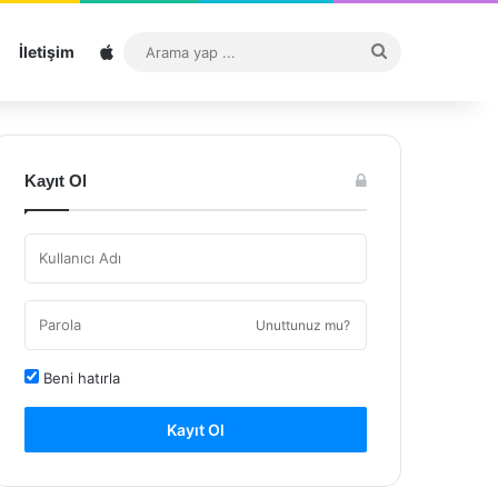
Sitemap
Arama
İletişim
yap
...
Kayıt Ol
Unuttunuz mu?
Beni hatırla
Kayıt Ol