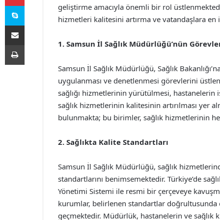
Skype
geliştirme amacıyla önemli bir rol üstlenmekte
hizmetleri kalitesini artırma ve vatandaşlara en
E-Posta ile paylaş
1. Samsun İl Sağlık Müdürlüğü’nün Görevler
Yazdır
Samsun İl Sağlık Müdürlüğü, Sağlık Bakanlığı’na 
uygulanması ve denetlenmesi görevlerini üstle
sağlığı hizmetlerinin yürütülmesi, hastanelerin 
sağlık hizmetlerinin kalitesinin artırılması yer 
bulunmakta; bu birimler, sağlık hizmetlerinin h
2. Sağlıkta Kalite Standartları
Samsun İl Sağlık Müdürlüğü, sağlık hizmetlerinde
standartlarını benimsemektedir. Türkiye’de sağlık
Yönetimi Sistemi ile resmi bir çerçeveye kavuşm
kurumlar, belirlenen standartlar doğrultusunda
geçmektedir. Müdürlük, hastanelerin ve sağlık ku