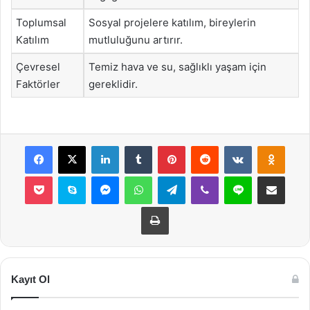
Toplumsal
Sosyal projelere katılım, bireylerin
Katılım
mutluluğunu artırır.
Çevresel
Temiz hava ve su, sağlıklı yaşam için
Faktörler
gereklidir.
Facebook
X
LinkedIn
Tumblr
Pinterest
Reddit
VKontakte
Odnok
Pocket
Skype
Messenger
WhatsApp
Telegram
Viber
Line
E-Posta ile payla
Yazdır
Kayıt Ol