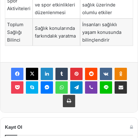
Spor
ve spor etkinlikleri
sağlık üzerinde
Aktiviteleri
düzenlenmesi
olumlu etkiler
Toplum
İnsanları sağlıklı
Sağlık konularında
Sağlığı
yaşam konusunda
farkındalık yaratma
Bilinci
bilinçlendirir
Facebook
X
LinkedIn
Tumblr
Pinterest
Reddit
VKontakte
Odnok
Pocket
Skype
Messenger
WhatsApp
Telegram
Viber
Line
E-Posta ile payla
Yazdır
Kayıt Ol