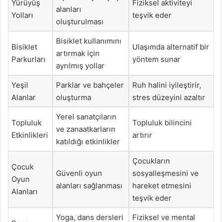
Yürüyüş
Fiziksel aktiviteyi
alanları
Yolları
teşvik eder
oluşturulması
Bisiklet kullanımını
Bisiklet
Ulaşımda alternatif bir
artırmak için
Parkurları
yöntem sunar
ayrılmış yollar
Yeşil
Parklar ve bahçeler
Ruh halini iyileştirir,
Alanlar
oluşturma
stres düzeyini azaltır
Yerel sanatçıların
Topluluk
Topluluk bilincini
ve zanaatkarların
Etkinlikleri
artırır
katıldığı etkinlikler
Çocukların
Çocuk
Güvenli oyun
sosyalleşmesini ve
Oyun
alanları sağlanması
hareket etmesini
Alanları
teşvik eder
Yoga, dans dersleri
Fiziksel ve mental