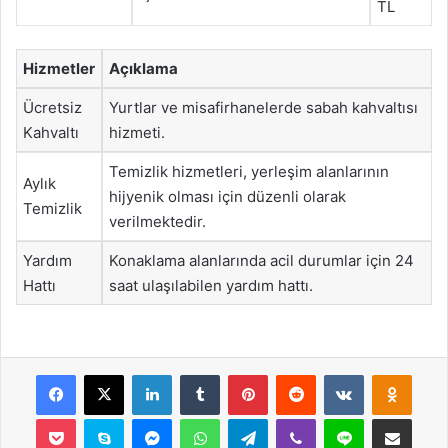
TL
Hizmetler
Açıklama
Ücretsiz
Yurtlar ve misafirhanelerde sabah kahvaltısı
Kahvaltı
hizmeti.
Temizlik hizmetleri, yerleşim alanlarının
Aylık
hijyenik olması için düzenli olarak
Temizlik
verilmektedir.
Yardım
Konaklama alanlarında acil durumlar için 24
Hattı
saat ulaşılabilen yardım hattı.
Facebook
X
LinkedIn
Tumblr
Pinterest
Reddit
VKontakte
Odnok
Pocket
Skype
Messenger
WhatsApp
Telegram
Viber
Line
E-Posta ile payla