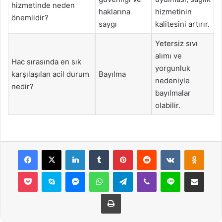
hizmetinde neden
haklarına
hizmetinin
önemlidir?
saygı
kalitesini artırır.
Yetersiz sıvı
alımı ve
Hac sırasında en sık
yorgunluk
karşılaşılan acil durum
Bayılma
nedeniyle
nedir?
bayılmalar
olabilir.
Facebook
X
LinkedIn
Tumblr
Pinterest
Reddit
VKontakte
Odnok
Pocket
Skype
Messenger
WhatsApp
Telegram
Viber
Line
E-Posta ile payla
Yazdır