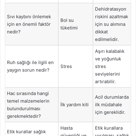
Dehidratasyon
Sıvı kaybını önlemek
riskini azaltmak
Bol su
için en önemli faktör
için su alımına
tüketimi
nedir?
dikkat
edilmelidir.
Aşırı kalabalık
ve yoğunluk
Ruh sağlığı ile ilgili en
Stres
stres
yaygın sorun nedir?
seviyelerini
artırabilir.
Hac sırasında hangi
Acil durumlarda
temel malzemelerin
İlk yardım kiti
ilk müdahale
bulundurulması
için gereklidir.
gerekmektedir?
Hasta
Etik kurallara
Etik kurallar sağlık
güvenliği ve
uyulması, sağlık