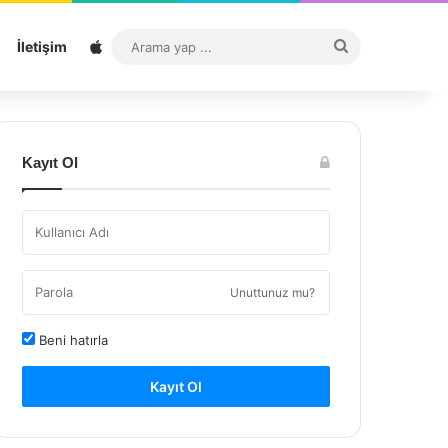
Sitemap
Arama
İletişim
yap
...
Kayıt Ol
Unuttunuz mu?
Beni hatırla
Kayıt Ol