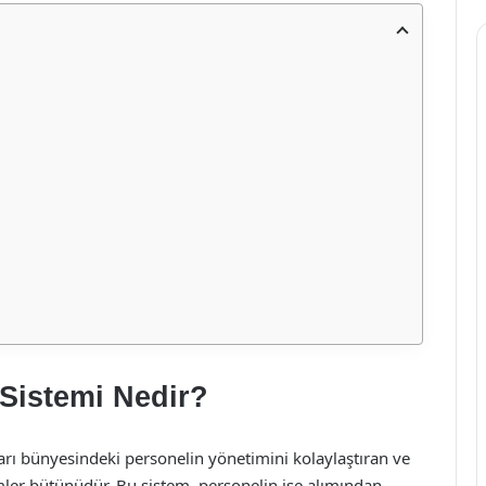
Sistemi Nedir?
arı bünyesindeki personelin yönetimini kolaylaştıran ve
temler bütünüdür. Bu sistem, personelin işe alımından,