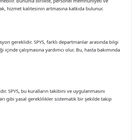
rlenebilir. Bununla birlikte, personel memnuniyeti ve
k, hizmet kalitesinin artmasına katkıda bulunur.
syon gereklidir. SPYS, farklı departmanlar arasında bilgi
rliği içinde çalışmasına yardımcı olur. Bu, hasta bakımında
idir. SPYS, bu kuralların takibini ve uygulanmasını
arı gibi yasal gereklilikler sistematik bir şekilde takip