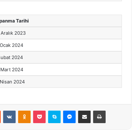
panma Tarihi
 Aralık 2023
 Ocak 2024
Şubat 2024
 Mart 2024
 Nisan 2024
st
Reddit
VKontakte
Odnoklassniki
Pocket
Skype
Messenger
E-Posta ile paylaş
Yazdır