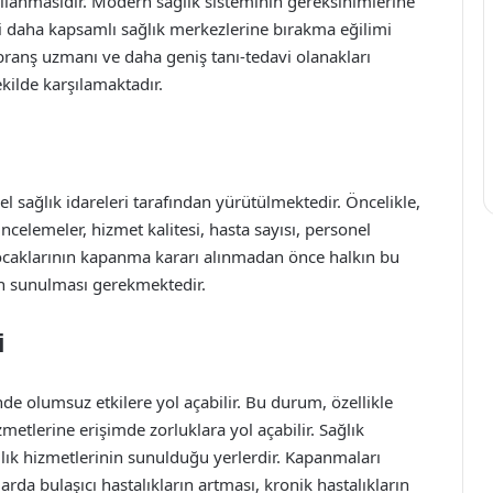
pılanmasıdır. Modern sağlık sisteminin gereksinimlerine
i daha kapsamlı sağlık merkezlerine bırakma eğilimi
branş uzmanı ve daha geniş tanı-tedavi olanakları
ekilde karşılamaktadır.
l sağlık idareleri tarafından yürütülmektedir. Öncelikle,
ncelemeler, hizmet kalitesi, hasta sayısı, personel
 ocaklarının kapanma kararı alınmadan önce halkın bu
rin sunulması gerekmektedir.
i
nde olumsuz etkilere yol açabilir. Bu durum, özellikle
zmetlerine erişimde zorluklara yol açabilir. Sağlık
ğlık hizmetlerinin sunulduğu yerlerdir. Kapanmaları
da bulaşıcı hastalıkların artması, kronik hastalıkların