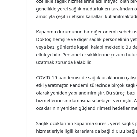
özellikle sağlık hizmetlerine acil ihtiyacı olan b
genellikle yerel sağlık müdürlükleri tarafından
amacıyla çeşitli iletişim kanalları kullanılmaktadı
Kapanma durumunun bir diğer önemli sebebi ise 
Doktor, hemşire ve diğer sağlık personelinin yeter
veya bazı günlerde kapalı kalabilmektedir. Bu d
etkileyebilir. Personel eksikliklerine çözüm bulu
uzatmak zorunda kalabilir.
COVID-19 pandemisi de sağlık ocaklarının çalış
etki yaratmıştır. Pandemi sürecinde birçok sağl
olarak yeniden yapılandırılmıştır. Bu süreç, baz
hizmetlerini sınırlamasına sebebiyet vermiştir.
ocaklarının yeniden güçlendirilmesi hedeflenme
Sağlık ocaklarının kapanma süresi, yerel sağlık 
hizmetleriyle ilgili kararlara da bağlıdır. Bu bağl