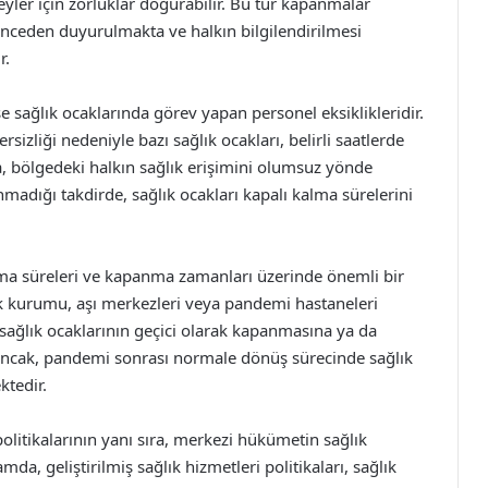
ireyler için zorluklar doğurabilir. Bu tür kapanmalar
 önceden duyurulmakta ve halkın bilgilendirilmesi
r.
sağlık ocaklarında görev yapan personel eksiklikleridir.
sizliği nedeniyle bazı sağlık ocakları, belirli saatlerde
a, bölgedeki halkın sağlık erişimini olumsuz yönde
nmadığı takdirde, sağlık ocakları kapalı kalma sürelerini
ma süreleri ve kapanma zamanları üzerinde önemli bir
ık kurumu, aşı merkezleri veya pandemi hastaneleri
ı sağlık ocaklarının geçici olarak kapanmasına ya da
 Ancak, pandemi sonrası normale dönüş sürecinde sağlık
ktedir.
politikalarının yanı sıra, merkezi hükümetin sağlık
amda, geliştirilmiş sağlık hizmetleri politikaları, sağlık