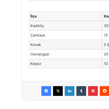
İlçe
Ka
Kadıköy
30
Çankaya
15
Konak
5 
Osmangazi
20
Kepez
10
Facebook
X
LinkedIn
Tumblr
Pintere