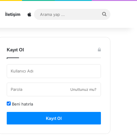
Sitemap
Arama
İletişim
yap
...
Kayıt Ol
Unuttunuz mu?
Beni hatırla
Kayıt Ol