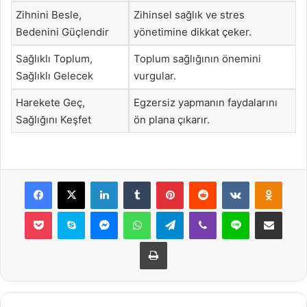
Zihnini Besle,
Zihinsel sağlık ve stres
Bedenini Güçlendir
yönetimine dikkat çeker.
Sağlıklı Toplum,
Toplum sağlığının önemini
Sağlıklı Gelecek
vurgular.
Harekete Geç,
Egzersiz yapmanın faydalarını
Sağlığını Keşfet
ön plana çıkarır.
Facebook
X
LinkedIn
Tumblr
Pinterest
Reddit
VKontakte
Odnok
Pocket
Skype
Messenger
WhatsApp
Telegram
Viber
Line
E-Posta ile payla
Yazdır