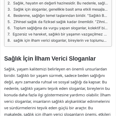
Sağlık, hayatın en değerli hazinesidir. Bu nedenle, sağlıklı yaşam alışkanlıklarını teşvik eden sloganlar, bireyleri motive etmenin yanı sıra toplum genelinde sağlık bilincini artırma amacı taşır. İyi bir sağlık durumu, sadece fiziksel değil, aynı zamanda zihinsel ve duygusal dengeyi de içerir. Sağlık için ilham veren sloganlar, bu dengeyi sağlamak adına bireylere yol gösterebilir.
Sağlık için sloganlar, genellikle basit ama etkili mesajlar içerir. Bu mesajlar, insanların günlük yaşamlarında sağlıklı seçimler yapmalarını teşvik eder. Örneğin, "Her Gün Bir Adım Daha İleri" gibi sloganlar, harekete geçmenin önemini vurgularken, bireyleri spor yapmaya ve aktif bir yaşam sürmeye teşvik eder.
Beslenme, sağlığın temel taşlarından biridir. "Sağlıklı Beslen, Sağlıklı Yaşa" gibi sloganlar, dengeli bir diyetin önemini hatırlatır. Sağlıklı bir yaşam için yeterli ve dengeli beslenme alışkanlıklarının benimsenmesi gerektiğinin altını çizer. Bu tür sloganlar, bireylerin daha sağlıklı gıdalar seçmelerini teşvik eder.
Zihinsel sağlık da fiziksel sağlık kadar önemlidir. "Zihnini Besle, Bedenini Güçlendir" gibi sloganlar, stres yönetimi ve zihinsel sağlık konularına dikkat çeker. Bu sloganlar, bireylerin ruhsal sağlıklarını korumaları için gerekli adımları atmaları gerektiğini hatırlatır ve zihinsel dengeyi sağlamalarına yardımcı olur.
Toplum sağlığına da vurgu yapan sloganlar, kolektif bir sorumluluk bilinci oluşturur. "Sağlıklı Toplum, Sağlıklı Gelecek" gibi ifadeler, bireylerin kendi sağlıklarının yanı sıra çevrelerindeki insanların sağlığına da dikkat etmeleri gerektiğini hatırlatır. Bu tür sloganlar, sağlık bilincinin yayılmasına katkıda bulunur.
Egzersiz ve hareket, sağlıklı bir yaşamın vazgeçilmez unsurlarıdır. "Harekete Geç, Sağlığını Keşfet" gibi sloganlar, insanları aktif yaşamaya teşvik eder. Düzenli egzersiz yapmanın faydalarını vurgulayan bu sloganlar, bireylerin sağlıklı bir yaşam sürmelerine yardımcı olur.
sağlık için ilham verici sloganlar, bireylerin ve toplumun sağlığını koruma ve geliştirme yönünde önemli bir rol oynar. Bu sloganlar, sağlıklı alışkanlıkları teşvik ederken, bireylerin yaşam kalitesini artırmayı amaçlar. Sağlık bilincinin artması, toplum sağlığının iyileşmesine katkı sağlar.
Sağlık İçin İlham Verici Sloganlar
Sağlık, yaşam kalitemizi belirleyen en önemli unsurlardan
biridir. Sağlıklı bir yaşam sürmek, sadece beden sağlığını
değil, aynı zamanda ruhsal ve sosyal sağlığı da kapsar. Bu
nedenle, sağlıklı yaşamı teşvik eden sloganlar, bireylerin bu
konuda daha fazla ilgi göstermesine yardımcı olabilir. İlham
verici sloganlar, insanların sağlıklı alışkanlıklar edinmelerini
ve sürdürmelerini teşvik eden güçlü bir araçtır. Bu
makalede, sağlık için ilham verici sloganların önemi, etkileri