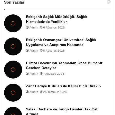
Son Yazılar
Eskişehir Sağlık Müdürlüğü: Sağlık
Hizmetlerinde Yenilikler
Admin
6 Ağustos 2026
Eskişehir Osmangazi Üniversitesi Sağlık
Uygulama ve Araştırma Hastanesi
Admin
5 Ağustos 2026
E İmza Başvurusu Yapmadan Önce Bilmeniz
Gereken Detaylar
Admin
1 Ağustos 2026
Zarif Hediye Kutuları ile Kalıcı Bir İz Bırakın
Admin
25 Temmuz 2026
Salsa, Bachata ve Tango Dersleri Tek Çatı
Altında