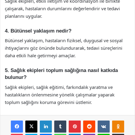
Sağlık ekipleri, etkili iletişim ve koordinasyon ile birlikte
çalışarak, hastaların durumlarını değerlendirir ve tedavi
planlarını uygular.
4. Bütünsel yaklaşım nedir?
Bütünsel yaklaşım, hastaların fiziksel, duygusal ve sosyal
ihtiyaçlarını göz önünde bulundurarak, tedavi süreçlerini
daha etkili hale getirmeyi amaçlar.
5. Sağlık ekipleri toplum sağlığına nasıl katkıda
bulunur?
Sağlık ekipleri, sağlık eğitimi, farkındalık yaratma ve
hastalıkların önlenmesine yönelik çalışmalar yaparak
toplum sağlığını koruma görevini üstlenir.
Facebook
X
LinkedIn
Tumblr
Pinterest
Reddit
VKontakte
Odnok
Pocket
Skype
Messenger
WhatsApp
Telegram
Viber
Line
E-Posta ile payla