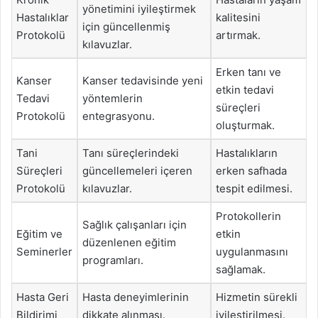
yönetimini iyileştirmek
Hastalıklar
kalitesini
için güncellenmiş
Protokolü
artırmak.
kılavuzlar.
Erken tanı ve
Kanser
Kanser tedavisinde yeni
etkin tedavi
Tedavi
yöntemlerin
süreçleri
Protokolü
entegrasyonu.
oluşturmak.
Tani
Tanı süreçlerindeki
Hastalıkların
Süreçleri
güncellemeleri içeren
erken safhada
Protokolü
kılavuzlar.
tespit edilmesi.
Protokollerin
Sağlık çalışanları için
Eğitim ve
etkin
düzenlenen eğitim
Seminerler
uygulanmasını
programları.
sağlamak.
Hasta Geri
Hasta deneyimlerinin
Hizmetin sürekli
Bildirimi
dikkate alınması.
iyileştirilmesi.