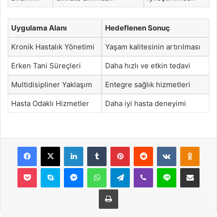
Uygulama Alanı
Hedeflenen Sonuç
Kronik Hastalık Yönetimi
Yaşam kalitesinin artırılması
Erken Tani Süreçleri
Daha hızlı ve etkin tedavi
Multidisipliner Yaklaşım
Entegre sağlık hizmetleri
Hasta Odaklı Hizmetler
Daha iyi hasta deneyimi
Facebook
X
LinkedIn
Tumblr
Pinterest
Reddit
VKontakte
Odnok
Pocket
Skype
Messenger
WhatsApp
Telegram
Viber
Line
E-Posta ile payla
Yazdır