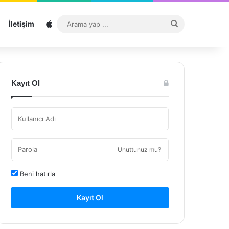
Sitemap
Arama
İletişim
yap
...
Kayıt Ol
Unuttunuz mu?
Beni hatırla
Kayıt Ol