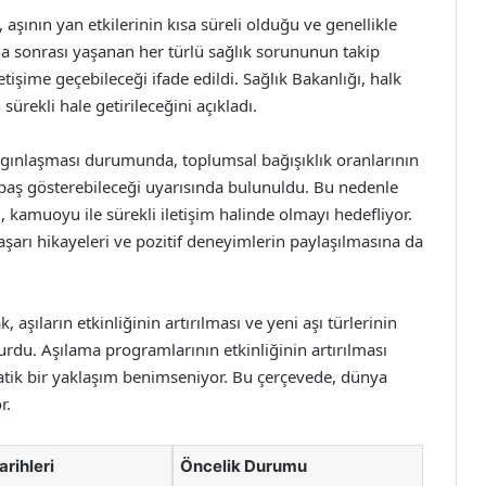
aşının yan etkilerinin kısa süreli olduğu ve genellikle
ılama sonrası yaşanan her türlü sağlık sorununun takip
tişime geçebileceği ifade edildi. Sağlık Bakanlığı, halk
ürekli hale getirileceğini açıkladı.
ygınlaşması durumunda, toplumsal bağışıklık oranlarının
baş gösterebileceği uyarısında bulunuldu. Bu nedenle
 kamuoyu ile sürekli iletişim halinde olmayı hedefliyor.
aşarı hikayeleri ve pozitif deneyimlerin paylaşılmasına da
ak, aşıların etkinliğinin artırılması ve yeni aşı türlerinin
yurdu. Aşılama programlarının etkinliğinin artırılması
matik bir yaklaşım benimseniyor. Bu çerçevede, dünya
r.
rihleri
Öncelik Durumu