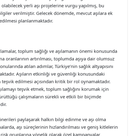
in olabilecek yerli aşı projelerine vurgu yapılmış, bu
ilgiler verilmiştir. Gelecek dönemde, mevcut aşılara ek
 edilmesi planlanmaktadır.
 açıklamalar, toplum sağlığı ve aşılamanın önemi konusunda
ma oranlarının artırılması, toplumda aşıya dair olumsuz
 konularında atılan adımlar, Türkiye’nin sağlık altyapısını
ktadır. Aşıların etkinliği ve güvenliği konusundaki
n teşvik edilmesi açısından kritik bir rol oynamaktadır.
aşılamayı teşvik etmek, toplum sağlığını korumak için
ürüttüğü çalışmaların sürekli ve etkili bir biçimde
dir.
e önerileri paylaşarak halkın bilgi edinme ve aşı olma
arda, aşı süreçlerinin hızlandırılması ve geniş kitlelerin
 risk gruplarına yönelik olarak özel kampanyalar