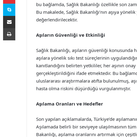
Skype
bu bağlamda, Sağlık Bakanlığı özellikle son zam
Bu makalede, Sağlık Bakanlığı’nın aşıya yönelik y
E-Posta ile paylaş
değerlendirilecektir.
Yazdır
Aşıların Güvenliği ve Etkinliği
Sağlık Bakanlığı, aşıların güvenliği konusunda 
aşılara yönelik sıkı test süreçlerinin uygulandığı
kanıtlandığını belirten yetkililer, her aşının onay 
gerçekleştirildiğini ifade etmektedir. Bu bağlamda
uluslararası araştırmalara atıfta bulunulmuş, aşı
hasta olma riskini düşürdüğü vurgulanmıştır.
Aşılama Oranları ve Hedefler
Son yapılan açıklamalarda, Türkiye’de aşılamanın 
Aşılamada belirli bir seviyeye ulaşılmasının tüm 
Bakanlığı, aşılama oranlarını artırmak için çeşi