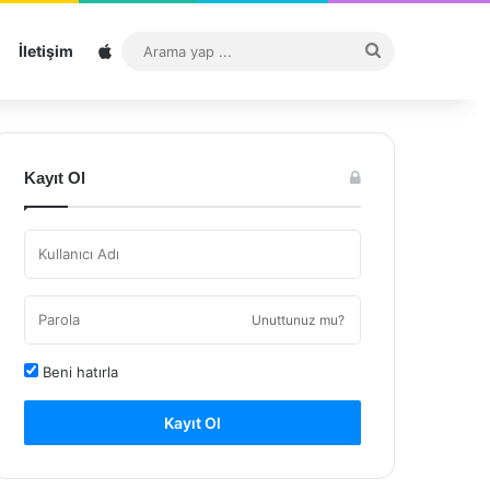
Sitemap
Arama
İletişim
yap
...
Kayıt Ol
Unuttunuz mu?
Beni hatırla
Kayıt Ol