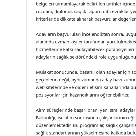
belgeleri tamamlayarak belirtilen tarihler içind
cüzdanı, diploma, sağlık raporu gibi evraklar yer
kriterler de dikkate alınarak başvurular değerlend
Adayların başvuruları incelendikten sonra, uygun
alanında uzman kişiler tarafından yürütülmektedi
hizmetlerine katkı sağlayabilecek potansiyelleri 
adayların sağlık sektöründeki role uygunluğunu
Mülakat sonucunda, başarılı olan adaylar için s
geçenlerin değil, aynı zamanda aday havuzunun 
web sitelerinde ve diğer iletişim kanallarında du
pozisyonlar için kazandıklarını öğrenebilirler.
Alım süreçlerinde başarı oranı yanı sıra, adaylar
Bakanlığı, işe alım sonrasında çalışanlarının eği
düzenlemektedir. Bu programlar, sağlık çalışanla
sağlık standartlarının yükselmesine katkıda bul