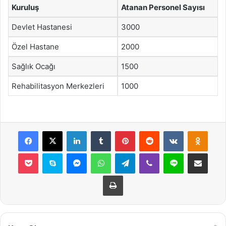
Kuruluş
Atanan Personel Sayısı
Devlet Hastanesi
3000
Özel Hastane
2000
Sağlık Ocağı
1500
Rehabilitasyon Merkezleri
1000
Facebook
X
LinkedIn
Tumblr
Pinterest
Reddit
VKontakte
Odnok
Pocket
Skype
Messenger
WhatsApp
Telegram
Viber
Line
E-Posta ile payla
Yazdır