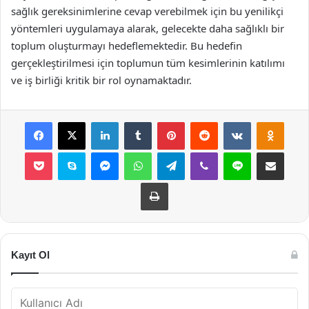
sağlık gereksinimlerine cevap verebilmek için bu yenilikçi
yöntemleri uygulamaya alarak, gelecekte daha sağlıklı bir
toplum oluşturmayı hedeflemektedir. Bu hedefin
gerçekleştirilmesi için toplumun tüm kesimlerinin katılımı
ve iş birliği kritik bir rol oynamaktadır.
Facebook
X
LinkedIn
Tumblr
Pinterest
Reddit
VKontakte
Odnok
Pocket
Skype
Messenger
WhatsApp
Telegram
Viber
Line
E-Posta ile payla
Yazdır
Kayıt Ol