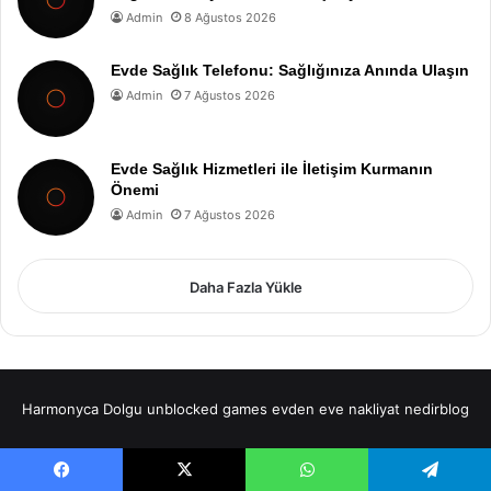
Admin
8 Ağustos 2026
Evde Sağlık Telefonu: Sağlığınıza Anında Ulaşın
Admin
7 Ağustos 2026
Evde Sağlık Hizmetleri ile İletişim Kurmanın
Önemi
Admin
7 Ağustos 2026
Daha Fazla Yükle
Harmonyca Dolgu
unblocked games
evden eve nakliyat
nedirblog