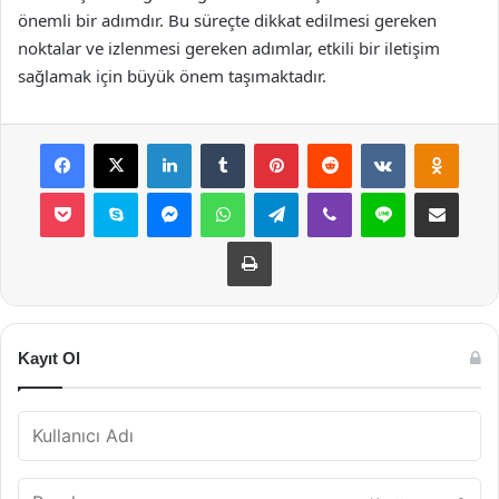
önemli bir adımdır. Bu süreçte dikkat edilmesi gereken
noktalar ve izlenmesi gereken adımlar, etkili bir iletişim
sağlamak için büyük önem taşımaktadır.
Facebook
X
LinkedIn
Tumblr
Pinterest
Reddit
VKontakte
Odnok
Pocket
Skype
Messenger
WhatsApp
Telegram
Viber
Line
E-Posta ile payla
Yazdır
Kayıt Ol