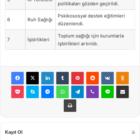
politikaları gözden geçirildi.
Pskikososyal destek eğitimleri
6
Ruh Sağlığı
düzenlendi.
Toplum sağlığı için kurumlarla
7
İşbirlikleri
işbirlikleri artırıldı.
Facebook
X
LinkedIn
Tumblr
Pinterest
Reddit
VKontakte
Odnok
Pocket
Skype
Messenger
WhatsApp
Telegram
Viber
Line
E-Posta ile payla
Yazdır
Kayıt Ol