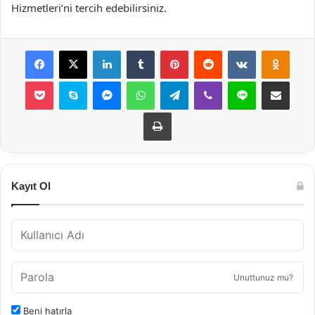
Hizmetleri’ni tercih edebilirsiniz.
Facebook
X
LinkedIn
Tumblr
Pinterest
Reddit
VKontakte
Odnok
Pocket
Skype
Messenger
WhatsApp
Telegram
Viber
Line
E-Posta ile payla
Yazdır
Kayıt Ol
Unuttunuz mu?
Beni hatırla