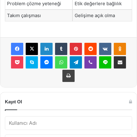
Problem çözme yeteneği
Etik değerlere bağlılık
Takım çalışması
Gelişime açık olma
Facebook
X
LinkedIn
Tumblr
Pinterest
Reddit
VKontakte
Odnok
Pocket
Skype
Messenger
WhatsApp
Telegram
Viber
Line
E-Posta ile payla
Yazdır
Kayıt Ol