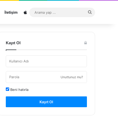
Sitemap
Arama
İletişim
yap
...
Kayıt Ol
Unuttunuz mu?
Beni hatırla
Kayıt Ol