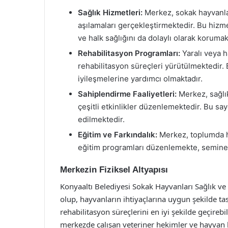
Sağlık Hizmetleri:
Merkez, sokak hayvanlar
aşılamaları gerçekleştirmektedir. Bu hizm
ve halk sağlığını da dolaylı olarak korumak
Rehabilitasyon Programları:
Yaralı veya 
rehabilitasyon süreçleri yürütülmektedir. B
iyileşmelerine yardımcı olmaktadır.
Sahiplendirme Faaliyetleri:
Merkez, sağlık
çeşitli etkinlikler düzenlemektedir. Bu sa
edilmektedir.
Eğitim ve Farkındalık:
Merkez, toplumda ha
eğitim programları düzenlemekte, seminerle
Merkezin Fiziksel Altyapısı
Konyaaltı Belediyesi Sokak Hayvanları Sağlık ve
olup, hayvanların ihtiyaçlarına uygun şekilde t
rehabilitasyon süreçlerini en iyi şekilde geçirebi
merkezde çalışan veteriner hekimler ve hayvan ba