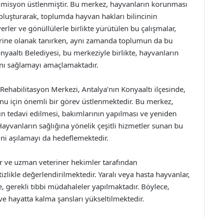
r misyon üstlenmiştir. Bu merkez, hayvanların korunması
luşturarak, toplumda hayvan hakları bilincinin
rler ve gönüllülerle birlikte yürütülen bu çalışmalar,
erine olanak tanırken, aynı zamanda toplumun da bu
yaaltı Belediyesi, bu merkeziyle birlikte, hayvanların
ını sağlamayı amaçlamaktadır.
Rehabilitasyon Merkezi, Antalya’nın Konyaaltı ilçesinde,
nu için önemli bir görev üstlenmektedir. Bu merkez,
n tedavi edilmesi, bakımlarının yapılması ve yeniden
yvanların sağlığına yönelik çeşitli hizmetler sunan bu
i aşılamayı da hedeflemektedir.
r ve uzman veteriner hekimler tarafından
izlikle değerlendirilmektedir. Yaralı veya hasta hayvanlar,
e, gerekli tıbbi müdahaleler yapılmaktadır. Böylece,
ve hayatta kalma şansları yükseltilmektedir.