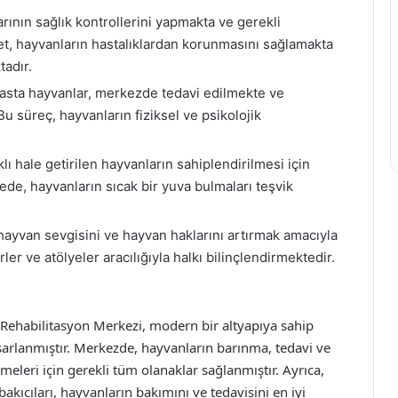
ının sağlık kontrollerini yapmakta ve gerekli
et, hayvanların hastalıklardan korunmasını sağlamakta
tadır.
hasta hayvanlar, merkezde tedavi edilmekte ve
u süreç, hayvanların fiziksel ve psikolojik
lı hale getirilen hayvanların sahiplendirilmesi için
yede, hayvanların sıcak bir yuva bulmaları teşvik
yvan sevgisini ve hayvan haklarını artırmak amacıyla
r ve atölyeler aracılığıyla halkı bilinçlendirmektedir.
 Rehabilitasyon Merkezi, modern bir altyapıya sahip
asarlanmıştır. Merkezde, hayvanların barınma, tedavi ve
lmeleri için gerekli tüm olanaklar sağlanmıştır. Ayrıca,
kıcıları, hayvanların bakımını ve tedavisini en iyi