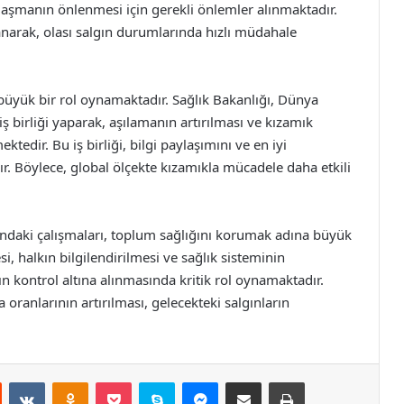
bulaşmanın önlenmesi için gerekli önlemler alınmaktadır.
ğlanarak, olası salgın durumlarında hızlı müdahale
 büyük bir rol oynamaktadır. Sağlık Bakanlığı, Dünya
iş birliği yaparak, aşılamanın artırılması ve kızamık
ktedir. Bu iş birliği, bilgi paylaşımını ve en iyi
r. Böylece, global ölçekte kızamıkla mücadele daha etkili
ndaki çalışmaları, toplum sağlığını korumak adına büyük
, halkın bilgilendirilmesi ve sağlık sisteminin
rın kontrol altına alınmasında kritik rol oynamaktadır.
ranlarının artırılması, gelecekteki salgınların
st
Reddit
VKontakte
Odnoklassniki
Pocket
Skype
Messenger
E-Posta ile paylaş
Yazdır