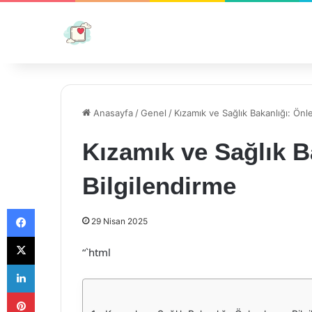
Anasayfa
/
Genel
/
Kızamık ve Sağlık Bakanlığı: Önl
Kızamık ve Sağlık B
Bilgilendirme
Facebook
29 Nisan 2025
X
“`html
LinkedIn
Pinterest