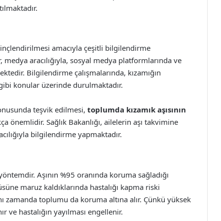
tılmaktadır.
nçlendirilmesi amacıyla çeşitli bilgilendirme
 medya aracılığıyla, sosyal medya platformlarında ve
lmektedir. Bilgilendirme çalışmalarında, kızamığın
 gibi konular üzerinde durulmaktadır.
konusunda teşvik edilmesi,
toplumda kızamık aşısının
a önemlidir. Sağlık Bakanlığı, ailelerin aşı takvimine
cılığıyla bilgilendirme yapmaktadır.
i yöntemdir. Aşının %95 oranında koruma sağladığı
rüsüne maruz kaldıklarında hastalığı kapma riski
aynı zamanda toplumu da koruma altına alır. Çünkü yüksek
ır ve hastalığın yayılması engellenir.