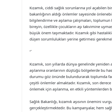
Kızamık, ciddi sağlık sorunlarına yol açabilen bi
bakanlığının aldığı önlemler sayesinde önlenebi
bilgilendirme ve aşılama çalışmaları, toplumun
bireyin, özellikle çocukların aşı takvimine uyma
büyük önem taşımaktadır. Kızamık gibi hastalıkl
düşen sorumlulukları yerine getirmesi gerekmek
“`
Kızamık, son yıllarda dünya genelinde yeniden artı
aşılanma oranlarının düştüğü bölgelerde bu hasta
durumu göz önünde bulundurarak toplumda fark
çeşitli önlemler almaktadır. Kızamık, son derece 
önlemek için aşılanma, en etkili yöntemlerden bi
Sağlık Bakanlığı, kızamık aşısının önemini vurg
gerçekleştirmektedir. Bu kampanyalar, hem sağlı