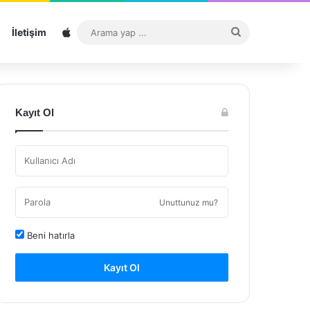
Sitemap
Arama
İletişim
yap
...
Kayıt Ol
Unuttunuz mu?
Beni hatırla
Kayıt Ol