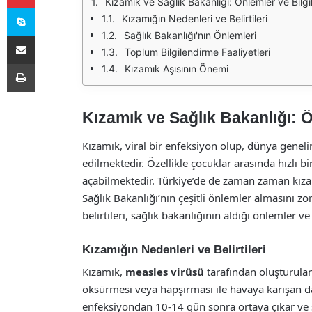
Kızamık ve Sağlık Bakanlığı: Önlemler ve Bilg
Skype
Kızamığın Nedenleri ve Belirtileri
Sağlık Bakanlığı'nın Önlemleri
E-Posta ile paylaş
Toplum Bilgilendirme Faaliyetleri
Yazdır
Kızamık Aşısının Önemi
Kızamık ve Sağlık Bakanlığı: 
Kızamık, viral bir enfeksiyon olup, dünya geneli
edilmektedir. Özellikle çocuklar arasında hızlı b
açabilmektedir. Türkiye’de de zaman zaman kız
Sağlık Bakanlığı’nın çeşitli önlemler almasını z
belirtileri, sağlık bakanlığının aldığı önlemler v
Kızamığın Nedenleri ve Belirtileri
Kızamık,
measles virüsü
tarafından oluşturulan 
öksürmesi veya hapşırması ile havaya karışan dam
enfeksiyondan 10-14 gün sonra ortaya çıkar ve şu