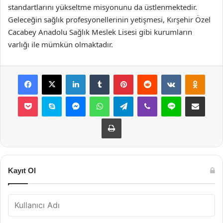
standartlarını yükseltme misyonunu da üstlenmektedir.
Geleceğin sağlık profesyonellerinin yetişmesi, Kırşehir Özel
Cacabey Anadolu Sağlık Meslek Lisesi gibi kurumların
varlığı ile mümkün olmaktadır.
Facebook
X
LinkedIn
Tumblr
Pinterest
Reddit
VKontakte
Odnok
Pocket
Skype
Messenger
WhatsApp
Telegram
Viber
Line
E-Posta ile payla
Yazdır
Kayıt Ol