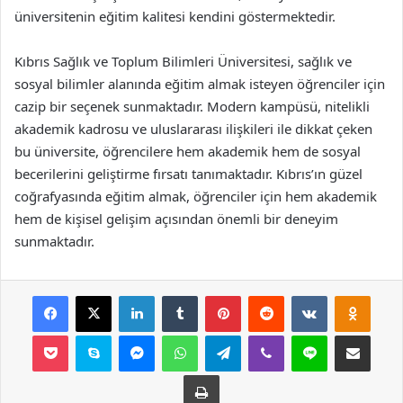
üniversitenin eğitim kalitesi kendini göstermektedir.
Kıbrıs Sağlık ve Toplum Bilimleri Üniversitesi, sağlık ve
sosyal bilimler alanında eğitim almak isteyen öğrenciler için
cazip bir seçenek sunmaktadır. Modern kampüsü, nitelikli
akademik kadrosu ve uluslararası ilişkileri ile dikkat çeken
bu üniversite, öğrencilere hem akademik hem de sosyal
becerilerini geliştirme fırsatı tanımaktadır. Kıbrıs’ın güzel
coğrafyasında eğitim almak, öğrenciler için hem akademik
hem de kişisel gelişim açısından önemli bir deneyim
sunmaktadır.
Facebook
X
LinkedIn
Tumblr
Pinterest
Reddit
VKontakte
Odnok
Pocket
Skype
Messenger
WhatsApp
Telegram
Viber
Line
E-Posta ile payla
Yazdır