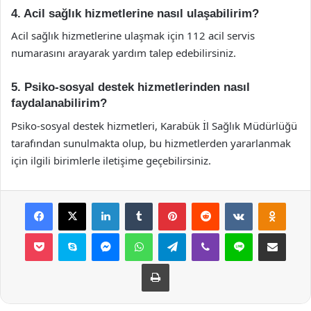
4. Acil sağlık hizmetlerine nasıl ulaşabilirim?
Acil sağlık hizmetlerine ulaşmak için 112 acil servis
numarasını arayarak yardım talep edebilirsiniz.
5. Psiko-sosyal destek hizmetlerinden nasıl
faydalanabilirim?
Psiko-sosyal destek hizmetleri, Karabük İl Sağlık Müdürlüğü
tarafından sunulmakta olup, bu hizmetlerden yararlanmak
için ilgili birimlerle iletişime geçebilirsiniz.
Facebook
X
LinkedIn
Tumblr
Pinterest
Reddit
VKontakte
Odnok
Pocket
Skype
Messenger
WhatsApp
Telegram
Viber
Line
E-Posta ile payla
Yazdır