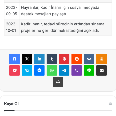
2023-
Hayranlar, Kadir İnanır için sosyal medyada
09-05
destek mesajları paylaştı.
2023-
Kadir İnanır, tedavi sürecinin ardından sinema
10-01
projelerine geri dönmek istediğini açıkladı.
Facebook
X
LinkedIn
Tumblr
Pinterest
Reddit
VKontakte
Odnok
Pocket
Skype
Messenger
WhatsApp
Telegram
Viber
Line
E-Posta ile payla
Yazdır
Kayıt Ol