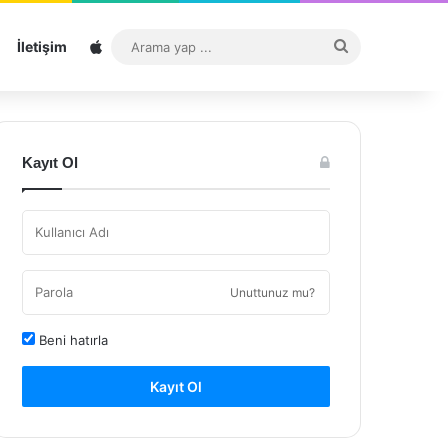
Sitemap
Arama
İletişim
yap
...
Kayıt Ol
Unuttunuz mu?
Beni hatırla
Kayıt Ol