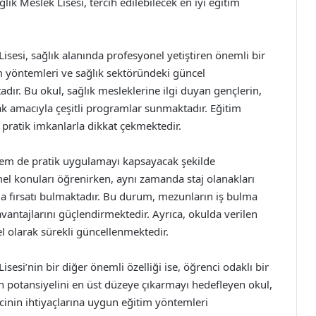
ık Meslek Lisesi, tercih edilebilecek en iyi eğitim
sesi, sağlık alanında profesyonel yetiştiren önemli bir
 yöntemleri ve sağlık sektöründeki güncel
ır. Bu okul, sağlık mesleklerine ilgi duyan gençlerin,
ak amacıyla çeşitli programlar sunmaktadır. Eğitim
 pratik imkanlarla dikkat çekmektedir.
hem de pratik uygulamayı kapsayacak şekilde
mel konuları öğrenirken, aynı zamanda staj olanakları
 fırsatı bulmaktadır. Bu durum, mezunların iş bulma
avantajlarını güçlendirmektedir. Ayrıca, okulda verilen
el olarak sürekli güncellenmektedir.
esi’nin bir diğer önemli özelliği ise, öğrenci odaklı bir
in potansiyelini en üst düzeye çıkarmayı hedefleyen okul,
ncinin ihtiyaçlarına uygun eğitim yöntemleri