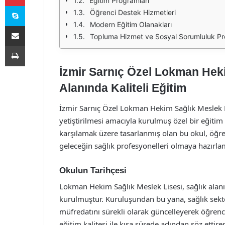
Eğitim Programları
Skype
Öğrenci Destek Hizmetleri
Modern Eğitim Olanakları
E-Posta ile paylaş
Topluma Hizmet ve Sosyal Sorumluluk Pro
Yazdır
İzmir Sarnıç Özel Lokman Heki
Alanında Kaliteli Eğitim
İzmir Sarnıç Özel Lokman Hekim Sağlık Meslek L
yetiştirilmesi amacıyla kurulmuş özel bir eğitim
karşılamak üzere tasarlanmış olan bu okul, öğre
geleceğin sağlık profesyonelleri olmaya hazırla
Okulun Tarihçesi
Lokman Hekim Sağlık Meslek Lisesi, sağlık alanı
kurulmuştur. Kuruluşundan bu yana, sağlık sekt
müfredatını sürekli olarak güncelleyerek öğrenci
eğitim kalitesi ile kısa sürede adından söz ettir