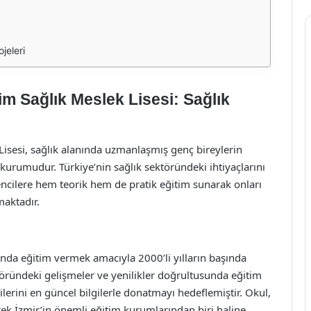
jeleri
m Sağlık Meslek Lisesi: Sağlık
isesi, sağlık alanında uzmanlaşmış genç bireylerin
 kurumudur. Türkiye’nin sağlık sektöründeki ihtiyaçlarını
ncilere hem teorik hem de pratik eğitim sunarak onları
maktadır.
nda eğitim vermek amacıyla 2000’li yılların başında
öründeki gelişmeler ve yenilikler doğrultusunda eğitim
lerini en güncel bilgilerle donatmayı hedeflemiştir. Okul,
erek İzmir’in önemli eğitim kurumlarından biri haline