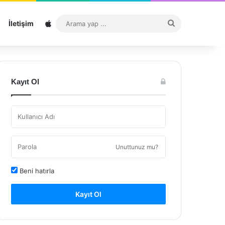
Sitemap
Arama
İletişim
yap
...
Kayıt Ol
Unuttunuz mu?
Beni hatırla
Kayıt Ol