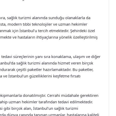
 sıra, sağlık turizmi alanında sunduğu olanaklarla da
sta, modern tıbbi teknolojiler ve uzman hekimler
nmak için İstanbul’u tercih etmektedir. Şehirdeki özel
mekte ve hastaların ihtiyaçlarına yönelik özelleştirilmiş
, tedavi süreçlerinin yanı sıra konaklama, ulaşım ve diğer
tanbul’da sağlık turizmi alanında hizmet veren birçok
durarak çeşitli paketler hazırlamaktadır. Bu paketler,
 ve İstanbul’un güzelliklerini keşfetme fırsatı
bi ekipmanlarla donatılmıştır. Cerrahi müdahale gerektiren
sahip uzman hekimler tarafından tedavi edilmektedir.
si gibi birçok alan, İstanbul’un sağlık turizmi
arda dünya çapında tanınan uzmanlar, hastalarına kaliteli