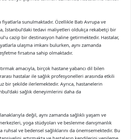
fiyatlarla sunulmaktadır. Özellikle Batı Avrupa ve
a, İstanbul’daki tedavi maliyetleri oldukça rekabetçi bir
ul’u cazip bir destinasyon haline getirmektedir. Hastalar,
fiyatlarla ulaşma imkanı bulurken, aynı zamanda
keşfetme fırsatına sahip olmaktadır.
ştırmak amacıyla, birçok hastane yabancı dil bilen
rası hastalar ile sağlık profesyonelleri arasında etkili
z bir şekilde ilerlemektedir. Ayrıca, hastanelerin
nbul’daki sağlık deneyimlerini daha da
olanaklarıyla değil, aynı zamanda sağlıklı yaşam ve
 merkezleri, yoga stüdyoları ve beslenme danışmanlık
sıra ruhsal ve bedensel sağlıklarını da önemsemektedir. Bu
tansiyelini artırmakta ve hastaların kendilerini yenileme