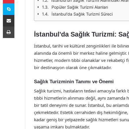
İstanbul'un Sağlık Turizmi Alanındaki Avan
Skype
Popüler Sağlık Turizmi Alanları
İstanbul'da Sağlık Turizmi Süreci
E-Posta ile paylaş
Yazdır
İstanbul’da Sağlık Turizmi: Sağ
İstanbul, tarihi ve kültürel zenginlikleri ile bilin
alanında da önemli bir merkez haline gelmiştir. 
hizmetler, modern tıbbi olanaklar ve rekabetçi fi
bir destinasyon olarak öne çıkmaktadır.
Sağlık Turizminin Tanımı ve Önemi
Sağlık turizmi, hastaların tedavi amacıyla farklı
tıbbi hizmetlerin alınması değil, aynı zamanda h
bir tatil deneyimi de sunar. İstanbul, bu anlamd
çekmektedir. Estetik cerrahiden diş hekimliğine
kadar geniş bir yelpazede sağlık hizmetleri sun
yaşama imkanı bulmaktadır.