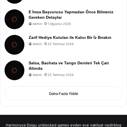
E İmza Başvurusu Yapmadan Önce Bilmeniz
Gereken Detaylar
Admin
1 Ağustos 2026
Zarif Hediye Kutuları ile Kalıcı Bir İz Bırakın
Admin
25 Temmuz 2026
Salsa, Bachata ve Tango Dersleri Tek Çatı
Altında
Admin
25 Temmuz 2026
Daha Fazla Yükle
Harmonyca Dolgu
unblocked games
evden eve nakliyat
nedirblog