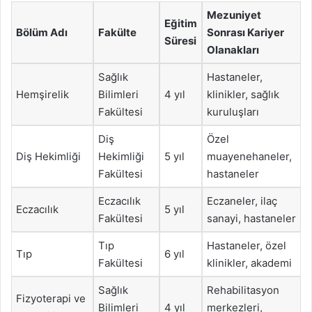
Mezuniyet
Eğitim
Bölüm Adı
Fakülte
Sonrası Kariyer
Süresi
Olanakları
Sağlık
Hastaneler,
Hemşirelik
Bilimleri
4 yıl
klinikler, sağlık
Fakültesi
kuruluşları
Diş
Özel
Diş Hekimliği
Hekimliği
5 yıl
muayenehaneler,
Fakültesi
hastaneler
Eczacılık
Eczaneler, ilaç
Eczacılık
5 yıl
Fakültesi
sanayi, hastaneler
Tıp
Hastaneler, özel
Tıp
6 yıl
Fakültesi
klinikler, akademi
Sağlık
Rehabilitasyon
Fizyoterapi ve
Bilimleri
4 yıl
merkezleri,