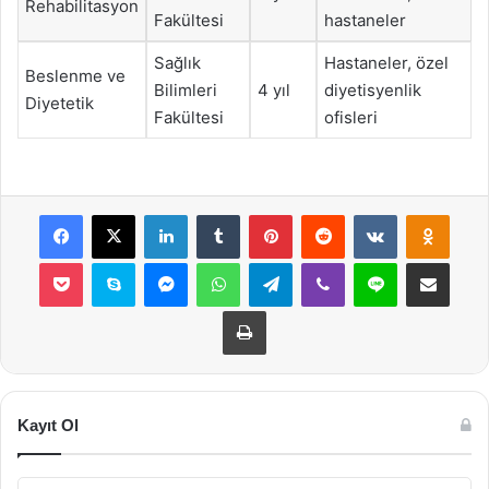
Rehabilitasyon
Fakültesi
hastaneler
Sağlık
Hastaneler, özel
Beslenme ve
Bilimleri
4 yıl
diyetisyenlik
Diyetetik
Fakültesi
ofisleri
Facebook
X
LinkedIn
Tumblr
Pinterest
Reddit
VKontakte
Odnok
Pocket
Skype
Messenger
WhatsApp
Telegram
Viber
Line
E-Posta ile payla
Yazdır
Kayıt Ol