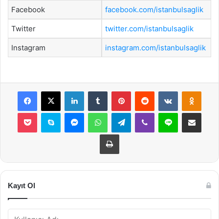
Facebook
facebook.com/istanbulsaglik
Twitter
twitter.com/istanbulsaglik
Instagram
instagram.com/istanbulsaglik
Facebook
X
LinkedIn
Tumblr
Pinterest
Reddit
VKontakte
Odnok
Pocket
Skype
Messenger
WhatsApp
Telegram
Viber
Line
E-Posta ile payla
Yazdır
Kayıt Ol