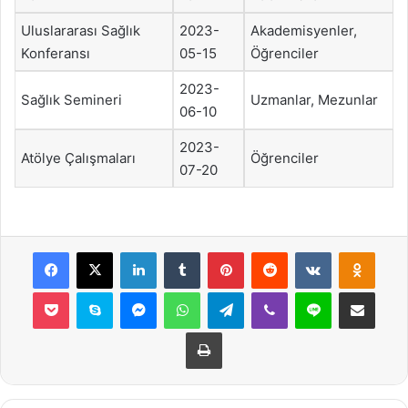
Uluslararası Sağlık
2023-
Akademisyenler,
Konferansı
05-15
Öğrenciler
2023-
Sağlık Semineri
Uzmanlar, Mezunlar
06-10
2023-
Atölye Çalışmaları
Öğrenciler
07-20
Facebook
X
LinkedIn
Tumblr
Pinterest
Reddit
VKontakte
Odnok
Pocket
Skype
Messenger
WhatsApp
Telegram
Viber
Line
E-Posta ile payla
Yazdır