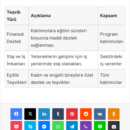
Teşvik
Açıklama
Kapsam
Türü
Katılımcılara eğitim süreleri
Finansal
Program
boyunca maddi destek
Destek
katılımcıları
sağlanması.
Staj ve İş
Yeteneklerin gelişimi için iş
Sektördeki
İmkanları
yerlerinde staj olanakları.
iş verenler
Eşitlik
Kadın ve engelli bireylere özel
Tüm
Teşvikleri
destek ve teşvikler.
katılımcılar
Facebook
X
LinkedIn
Tumblr
Pinterest
Reddit
VKontakte
Odnok
Pocket
Skype
Messenger
WhatsApp
Telegram
Viber
Line
E-Posta ile payla