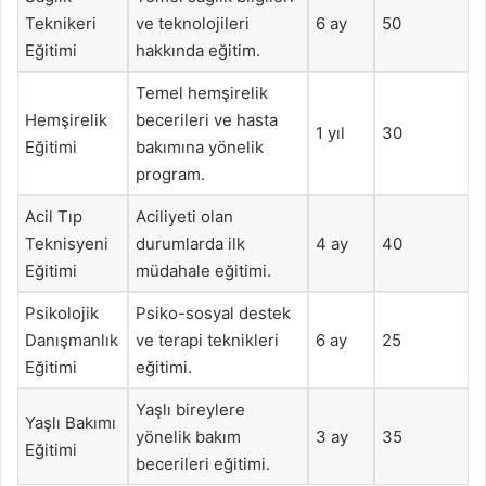
Teknikeri
ve teknolojileri
6 ay
50
Eğitimi
hakkında eğitim.
Temel hemşirelik
Hemşirelik
becerileri ve hasta
1 yıl
30
Eğitimi
bakımına yönelik
program.
Acil Tıp
Aciliyeti olan
Teknisyeni
durumlarda ilk
4 ay
40
Eğitimi
müdahale eğitimi.
Psikolojik
Psiko-sosyal destek
Danışmanlık
ve terapi teknikleri
6 ay
25
Eğitimi
eğitimi.
Yaşlı bireylere
Yaşlı Bakımı
yönelik bakım
3 ay
35
Eğitimi
becerileri eğitimi.