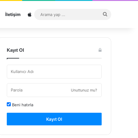
Sitemap
Arama
İletişim
yap
...
Kayıt Ol
Unuttunuz mu?
Beni hatırla
Kayıt Ol