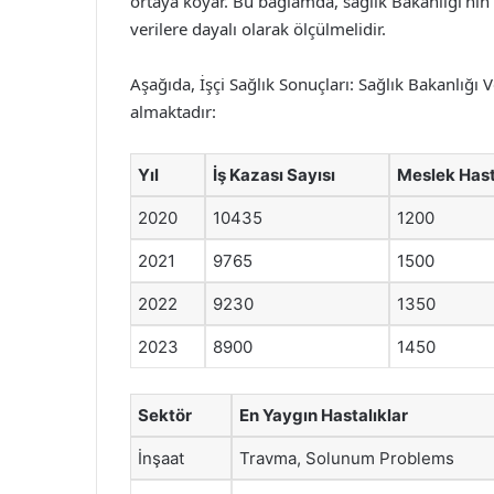
ortaya koyar. Bu bağlamda, sağlık Bakanlığı’nın po
verilere dayalı olarak ölçülmelidir.
Aşağıda, İşçi Sağlık Sonuçları: Sağlık Bakanlığı V
almaktadır:
Yıl
İş Kazası Sayısı
Meslek Hasta
2020
10435
1200
2021
9765
1500
2022
9230
1350
2023
8900
1450
Sektör
En Yaygın Hastalıklar
İnşaat
Travma, Solunum Problems