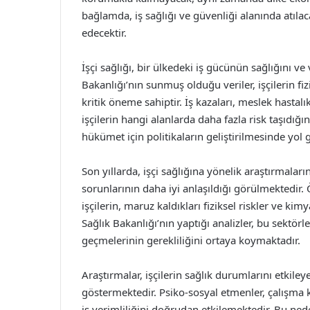
bağlamda, iş sağlığı ve güvenliği alanında atıla
edecektir.
İşçi sağlığı, bir ülkedeki iş gücünün sağlığını ve 
Bakanlığı’nın sunmuş olduğu veriler, işçilerin f
kritik öneme sahiptir. İş kazaları, meslek hastalı
işçilerin hangi alanlarda daha fazla risk taşıdığ
hükümet için politikaların geliştirilmesinde yol 
Son yıllarda, işçi sağlığına yönelik araştırmaların
sorunlarının daha iyi anlaşıldığı görülmektedir. 
işçilerin, maruz kaldıkları fiziksel riskler ve kim
Sağlık Bakanlığı’nın yaptığı analizler, bu sektörl
geçmelerinin gerekliliğini ortaya koymaktadır.
Araştırmalar, işçilerin sağlık durumlarını etkileye
göstermektedir. Psiko-sosyal etmenler, çalışma koş
iş verimliliğini doğrudan etkilemektedir. Bu ned