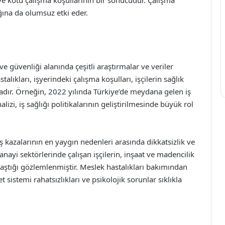
 ve kötü çalışma koşullarının bir sonucudur. Çalışma
ğına da olumsuz etki eder.
 ve güvenliği alanında çeşitli araştırmalar ve veriler
talıkları, işyerindeki çalışma koşulları, işçilerin sağlık
dır. Örneğin, 2022 yılında Türkiye’de meydana gelen iş
lizi, iş sağlığı politikalarının geliştirilmesinde büyük rol
iş kazalarının en yaygın nedenleri arasında dikkatsizlik ve
anayi sektörlerinde çalışan işçilerin, inşaat ve madencilik
şılaştığı gözlemlenmiştir. Meslek hastalıkları bakımından
et sistemi rahatsızlıkları ve psikolojik sorunlar sıklıkla