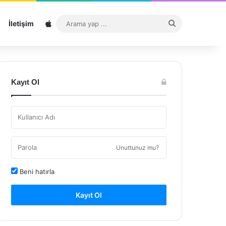
Sitemap
Arama
İletişim
yap
...
Kayıt Ol
Unuttunuz mu?
Beni hatırla
Kayıt Ol