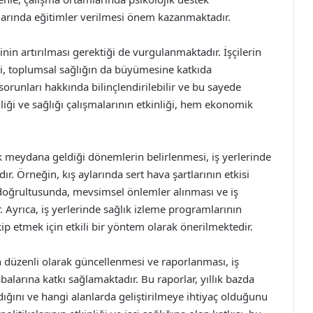
larında eğitimler verilmesi önem kazanmaktadır.
inin artırılması gerektiği de vurgulanmaktadır. İşçilerin
esi, toplumsal sağlığın da büyümesine katkıda
k sorunları hakkında bilinçlendirilebilir ve bu sayede
nliği ve sağlığı çalışmalarının etkinliği, hem ekonomik
ok meydana geldiği dönemlerin belirlenmesi, iş yerlerinde
r. Örneğin, kış aylarında sert hava şartlarının etkisi
i doğrultusunda, mevsimsel önlemler alınması ve iş
 Ayrıca, iş yerlerinde sağlık izleme programlarının
akip etmek için etkili bir yöntem olarak önerilmektedir.
ın düzenli olarak güncellenmesi ve raporlanması, iş
balarına katkı sağlamaktadır. Bu raporlar, yıllık bazda
adığını ve hangi alanlarda geliştirilmeye ihtiyaç olduğunu