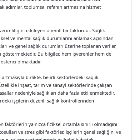
cak adımlar, toplumsal refahın artmasına hizmet
verimliliğini etkileyen önemli bir faktördür. Sağlık
iziksel ve mental sağlık durumlarını anlamak açısından
kları ve genel sağlık durumları üzerine toplanan veriler,
ını göstermektedir. Bu bilgiler, hem işverenler hem de
gösterici olmaktadır.
 artmasıyla birlikte, belirli sektörlerdeki sağlık
Özellikle inşaat, tarım ve sanayi sektörlerinde çalışan
yasallar nedeniyle sağlıkları daha fazla etkilenmektedir.
erdeki işçilerin düzenli sağlık kontrollerinden
n faktörlerin yalnızca fiziksel ortamla sınırlı olmadığını
ulları ve stres gibi faktörler, işçilerin genel sağlığını ve
enle, çalışma ortamlarında psikolojik destek