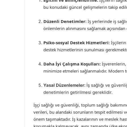
Eğitim ve Bilinçlendirme:
İşçilerin sağlı
bu konudaki güncel gelişmelerin takip edil
Düzenli Denetimler:
İş yerlerinde iş sağ
önlemlerin alınmasını sağlamak açısından 
Psiko-sosyal Destek Hizmetleri:
İşçilerin
destek hizmetlerinin sunulması gerekmekte
Daha İyi Çalışma Koşulları:
İşverenlerin,
minimize etmeleri sağlanmalıdır. Modern tekno
Yasal Düzenlemeler:
İş sağlığı ve güvenl
denetimlerin getirilmesi gereklidir.
İşçi sağlığı ve güvenliği, toplum sağlığı bakımı
verileri, bu alandaki sorunların tespit edilmesi 
önem taşımaktadır. İş kazalarının ve meslek hast
korumakla kalmayacak, aynı zamanda ülke ekono