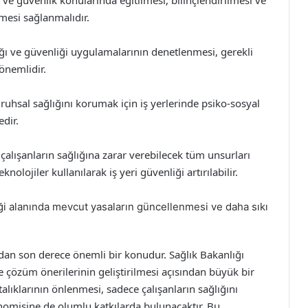
k ve güvenlik konularında eğitilmesi, bilinçlendirilmesi ve
mesi sağlanmalıdır.
lığı ve güvenliği uygulamalarının denetlenmesi, gerekli
önemlidir.
 ruhsal sağlığını korumak için iş yerlerinde psiko-sosyal
dir.
 çalışanların sağlığına zarar verebilecek tüm unsurları
lojiler kullanılarak iş yeri güvenliği artırılabilir.
iği alanında mevcut yasaların güncellenmesi ve daha sıkı
ndan son derece önemli bir konudur. Sağlık Bakanlığı
ve çözüm önerilerinin geliştirilmesi açısından büyük bir
alıklarının önlenmesi, sadece çalışanların sağlığını
misine de olumlu katkılarda bulunacaktır. Bu