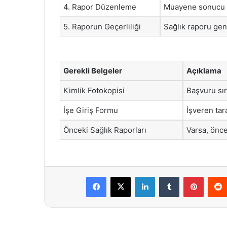
4. Rapor Düzenleme
Muayene sonucu u
5. Raporun Geçerliliği
Sağlık raporu gene
Gerekli Belgeler
Açıklama
Kimlik Fotokopisi
Başvuru sır
İşe Giriş Formu
İşveren tar
Önceki Sağlık Raporları
Varsa, önce
Facebook
X
LinkedIn
Tumblr
Pintere