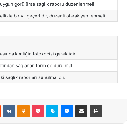
ygun görülürse sağlık raporu düzenlenmeli.
llikle bir yıl geçerlidir, düzenli olarak yenilenmeli.
asında kimliğin fotokopisi gereklidir.
afından sağlanan form doldurulmalı.
ki sağlık raporları sunulmalıdır.
st
Reddit
VKontakte
Odnoklassniki
Pocket
Skype
Messenger
E-Posta ile paylaş
Yazdır