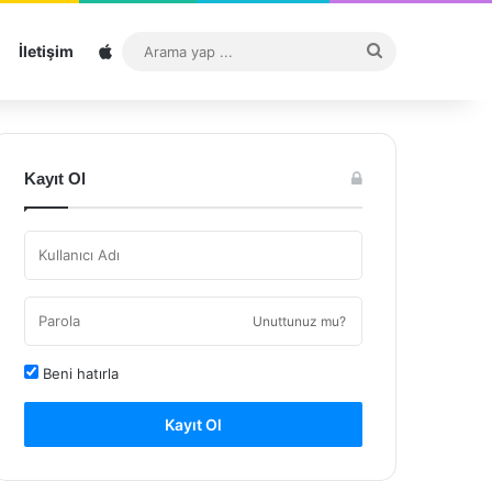
Sitemap
Arama
İletişim
yap
...
Kayıt Ol
Unuttunuz mu?
Beni hatırla
Kayıt Ol