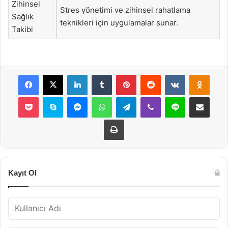
Zihinsel
Stres yönetimi ve zihinsel rahatlama
Sağlık
teknikleri için uygulamalar sunar.
Takibi
Facebook
X
LinkedIn
Tumblr
Pinterest
Reddit
VKontakte
Odnok
Pocket
Skype
Messenger
WhatsApp
Telegram
Viber
Line
E-Posta ile payla
Yazdır
Kayıt Ol