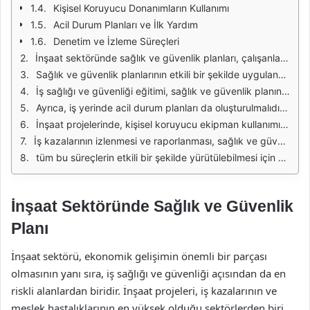
Kişisel Koruyucu Donanımların Kullanımı
Acil Durum Planları ve İlk Yardım
Denetim ve İzleme Süreçleri
İnşaat sektöründe sağlık ve güvenlik planları, çalışanların güvenliğini sağlamak için kritik öneme sahiptir. Bu planlar, iş kazalarının ve meslek hastalıklarının önlenmesi amacıyla oluşturulmaktadır. İnşaat alanındaki tehlikeler, yükseklik, ağır ekipman kullanımı ve malzeme taşımak gibi çeşitli riskler içermektedir. Bu nedenle, işverenlerin ve çalışanların sorumluluklarını net bir şekilde belirleyen kapsamlı bir sağlık ve güvenlik planı gereklidir.
Sağlık ve güvenlik planlarının etkili bir şekilde uygulanabilmesi için öncelikle risk değerlendirmesi yapılmalıdır. Bu değerlendirme, iş yerindeki potansiyel tehlikeleri belirleyerek, bunların nasıl önlenebileceğine dair stratejilerin geliştirilmesine olanak tanır. Çalışanlar, bu süreçte aktif bir şekilde yer almalı ve kendi görüşlerini paylaşmalıdır. Böylece, planın etkinliği artırılmış olur.
İş sağlığı ve güvenliği eğitimi, sağlık ve güvenlik planının önemli bir parçasıdır. Tüm çalışanların, iş yerindeki tehlikeleri tanıması ve bu tehlikelerle başa çıkma yöntemlerini öğrenmesi gerekmektedir. Eğitim programları, düzenli olarak güncellenmeli ve yeni işe alınan çalışanlara verilmelidir. Bu sayede, çalışanlar sürekli olarak bilgi sahibi olacak ve güvenlik kültürü gelişecektir.
Ayrıca, iş yerinde acil durum planları da oluşturulmalıdır. Bu planlar, yangın, deprem veya diğer acil durumlar sırasında nasıl hareket edilmesi gerektiğine dair yol gösterir. Çalışanlar, bu tür durumlarda ne yapacaklarını bilmeli ve tatbikatlarla bu bilgileri pekiştirmelidir. Böylece, acil durumlarda panik yapmadan hareket edebilme yeteneği kazandırılır.
İnşaat projelerinde, kişisel koruyucu ekipman kullanımı da sağlık ve güvenlik planlarının bir parçasıdır. Çalışanların, uygun koruyucu ekipmanları kullanmaları sağlanmalıdır. Bu ekipmanlar, kask, gözlük, eldiven ve güvenlik ayakkabılarını içerebilir. İşverenler, bu ekipmanların düzenli olarak kontrol edilmesini ve gerektiğinde yenilenmesini sağlamalıdır.
İş kazalarının izlenmesi ve raporlanması, sağlık ve güvenlik planlarının sürekli iyileştirilmesine katkı sağlar. Her kaza sonrası, olayın nedenleri araştırılmalı ve benzer kazaların tekrar yaşanmaması için gerekli önlemler alınmalıdır. Bu süreç, hem çalışanların hem de işverenlerin güvenliği artırmasına yardımcı olur.
tüm bu süreçlerin etkili bir şekilde yürütülebilmesi için yöneticilerin ve çalışanların işbirliği içinde çalışması gerekmektedir. Sağlık ve güvenlik planlarının başarıyla uygulanması, hem iş yerindeki atmosferi olumlu yönde etkileyecek hem de iş verimliliğini artıracaktır. Bu nedenle, inşaat sektöründe sağlık ve güvenlik her zaman öncelikli bir konu olmalıdır.
İnşaat Sektöründe Sağlık ve Güvenlik
Planı
İnşaat sektörü, ekonomik gelişimin önemli bir parçası
olmasının yanı sıra, iş sağlığı ve güvenliği açısından da en
riskli alanlardan biridir. İnşaat projeleri, iş kazalarının ve
meslek hastalıklarının en yüksek olduğu sektörlerden biri