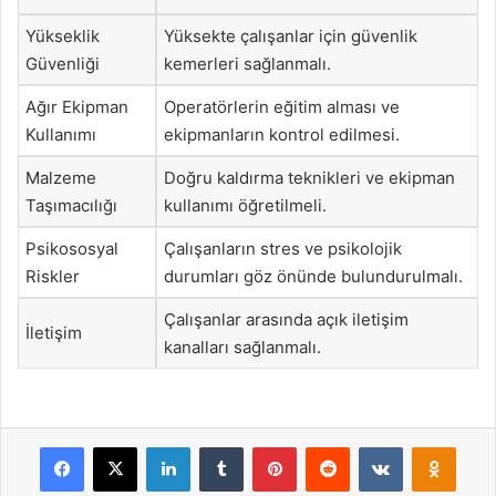
Yükseklik
Yüksekte çalışanlar için güvenlik
Güvenliği
kemerleri sağlanmalı.
Ağır Ekipman
Operatörlerin eğitim alması ve
Kullanımı
ekipmanların kontrol edilmesi.
Malzeme
Doğru kaldırma teknikleri ve ekipman
Taşımacılığı
kullanımı öğretilmeli.
Psikososyal
Çalışanların stres ve psikolojik
Riskler
durumları göz önünde bulundurulmalı.
Çalışanlar arasında açık iletişim
İletişim
kanalları sağlanmalı.
Facebook
X
LinkedIn
Tumblr
Pinterest
Reddit
VKontakte
Odnok
Pocket
Skype
Messenger
WhatsApp
Telegram
Viber
Line
E-Posta ile payla