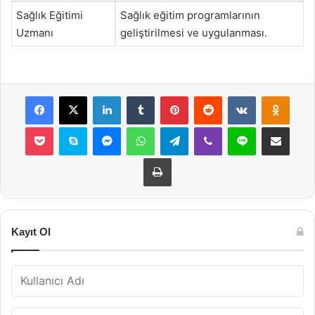
Sağlık Eğitimi
Sağlık eğitim programlarının
Uzmanı
geliştirilmesi ve uygulanması.
Facebook
X
LinkedIn
Tumblr
Pinterest
Reddit
VKontakte
Odnok
Pocket
Skype
Messenger
WhatsApp
Telegram
Viber
Line
E-Posta ile payla
Yazdır
Kayıt Ol