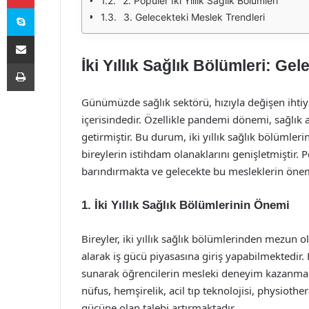
2. Popüler İki Yıllık Sağlık Bölümleri
Skype
3. Gelecekteki Meslek Trendleri
E-Posta ile paylaş
İki Yıllık Sağlık Bölümleri: Ge
Yazdır
Günümüzde sağlık sektörü, hızıyla değişen ihti
içerisindedir. Özellikle pandemi dönemi, sağlık a
getirmiştir. Bu durum, iki yıllık sağlık bölümler
bireylerin istihdam olanaklarını genişletmiştir. P
barındırmakta ve gelecekte bu mesleklerin önemi
1. İki Yıllık Sağlık Bölümlerinin Önemi
Bireyler, iki yıllık sağlık bölümlerinden mezun 
alarak iş gücü piyasasına giriş yapabilmektedir. 
sunarak öğrencilerin mesleki deneyim kazanmalar
nüfus, hemşirelik, acil tıp teknolojisi, physiother
gücüne olan talebi artırmaktadır.