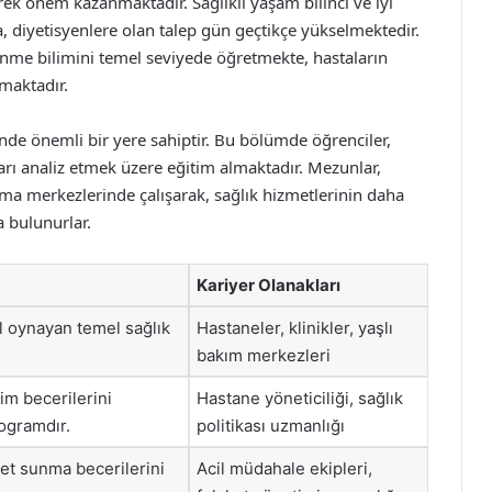
rek önem kazanmaktadır. Sağlıklı yaşam bilinci ve iyi
, diyetisyenlere olan talep gün geçtikçe yükselmektedir.
slenme bilimini temel seviyede öğretmekte, hastaların
maktadır.
nde önemli bir yere sahiptir. Bu bölümde öğrenciler,
arı analiz etmek üzere eğitim almaktadır. Mezunlar,
rma merkezlerinde çalışarak, sağlık hizmetlerinin daha
a bulunurlar.
Kariyer Olanakları
l oynayan temel sağlık
Hastaneler, klinikler, yaşlı
bakım merkezleri
im becerilerini
Hastane yöneticiliği, sağlık
rogramdır.
politikası uzmanlığı
et sunma becerilerini
Acil müdahale ekipleri,