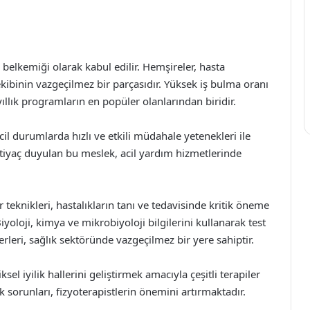
 belkemiği olarak kabul edilir. Hemşireler, hasta
ekibinin vazgeçilmez bir parçasıdır. Yüksek iş bulma oranı
i yıllık programların en popüler olanlarından biridir.
 acil durumlarda hızlı ve etkili müdahale yetenekleri ile
 ihtiyaç duyulan bu meslek, acil yardım hizmetlerinde
r teknikleri, hastalıkların tanı ve tedavisinde kritik öneme
Biyoloji, kimya ve mikrobiyoloji bilgilerini kullanarak test
leri, sağlık sektöründe vazgeçilmez bir yere sahiptir.
iksel iyilik hallerini geliştirmek amacıyla çeşitli terapiler
k sorunları, fizyoterapistlerin önemini artırmaktadır.