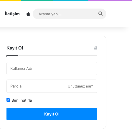
Sitemap
Arama
İletişim
yap
...
Kayıt Ol
Unuttunuz mu?
Beni hatırla
Kayıt Ol