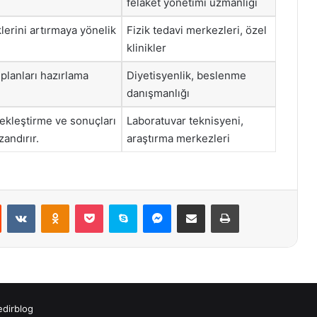
felaket yönetimi uzmanlığı
iklerini artırmaya yönelik
Fizik tedavi merkezleri, özel
klinikler
planları hazırlama
Diyetisyenlik, beslenme
danışmanlığı
çekleştirme ve sonuçları
Laboratuvar teknisyeni,
zandırır.
araştırma merkezleri
st
Reddit
VKontakte
Odnoklassniki
Pocket
Skype
Messenger
E-Posta ile paylaş
Yazdır
edirblog