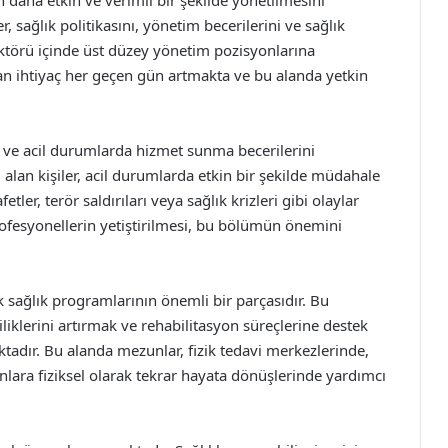
n daha etkin ve verimli bir şekilde yönetilmesini
 sağlık politikasını, yönetim becerilerini ve sağlık
ktörü içinde üst düzey yönetim pozisyonlarına
olan ihtiyaç her geçen gün artmakta ve bu alanda yetkin
 ve acil durumlarda hizmet sunma becerilerini
lan kişiler, acil durumlarda etkin bir şekilde müdahale
tler, terör saldırıları veya sağlık krizleri gibi olaylar
rofesyonellerin yetiştirilmesi, bu bölümün önemini
ık sağlık programlarının önemli bir parçasıdır. Bu
iliklerini artırmak ve rehabilitasyon süreçlerine destek
ktadır. Bu alanda mezunlar, fizik tedavi merkezlerinde,
anlara fiziksel olarak tekrar hayata dönüşlerinde yardımcı