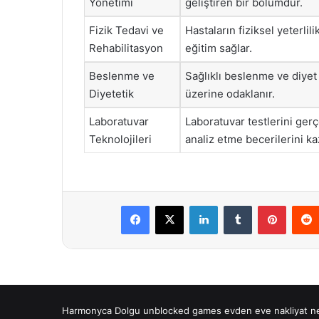
Yönetimi
geliştiren bir bölümdür.
Fizik Tedavi ve
Hastaların fiziksel yeterlil
Rehabilitasyon
eğitim sağlar.
Beslenme ve
Sağlıklı beslenme ve diyet 
Diyetetik
üzerine odaklanır.
Laboratuvar
Laboratuvar testlerini ger
Teknolojileri
analiz etme becerilerini ka
Facebook
X
LinkedIn
Tumblr
Pintere
Harmonyca Dolgu
unblocked games
evden eve nakliyat
n