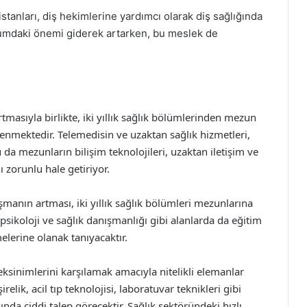
istanları, diş hekimlerine yardımcı olarak diş sağlığında
oplumdaki önemi giderek artarken, bu meslek de
tmasıyla birlikte, iki yıllık sağlık bölümlerinden mezun
eklenmektedir. Telemedisin ve uzaktan sağlık hizmetleri,
u da mezunların bilişim teknolojileri, uzaktan iletişim ve
ı zorunlu hale getiriyor.
şmanın artması, iki yıllık sağlık bölümleri mezunlarına
psikoloji ve sağlık danışmanlığı gibi alanlarda da eğitim
elerine olanak tanıyacaktır.
reksinimlerini karşılamak amacıyla nitelikli elemanlar
lik, acil tıp teknolojisi, laboratuvar teknikleri gibi
nda ciddi talep görecektir. Sağlık sektöründeki hızlı