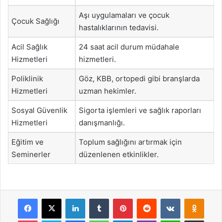
Aşı uygulamaları ve çocuk
Çocuk Sağlığı
hastalıklarının tedavisi.
Acil Sağlık
24 saat acil durum müdahale
Hizmetleri
hizmetleri.
Poliklinik
Göz, KBB, ortopedi gibi branşlarda
Hizmetleri
uzman hekimler.
Sosyal Güvenlik
Sigorta işlemleri ve sağlık raporları
Hizmetleri
danışmanlığı.
Eğitim ve
Toplum sağlığını artırmak için
Seminerler
düzenlenen etkinlikler.
Facebook
X
LinkedIn
Tumblr
Pinterest
Reddit
VKontakte
Odnok
Pocket
Skype
Messenger
WhatsApp
Telegram
Viber
Line
E-Posta ile payla