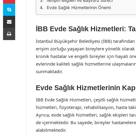
İletişim Bilgileri ve Başvuru Süreci
Skype
Evde Sağlık Hizmetlerinin Önemi
E-Posta ile paylaş
İBB Evde Sağlık Hizmetleri: T
Yazdır
İstanbul Büyükşehir Belediyesi (İBB) tarafından 
erişim zorluğu yaşayan bireylere yönelik olarak t
kronik hastalar ve engelli bireyler için hayati ön
evlerinde kaliteli sağlık hizmetlerine ulaşmalar
sunmaktadır.
Evde Sağlık Hizmetlerinin Ka
İBB Evde Sağlık Hizmetleri, çeşitli sağlık hizme
hizmetleri, fizyoterapi, rehabilitasyon, hasta tak
Ayrıca, evde sağlık hizmetleri, sağlık ekipleri t
de içermektedir. Bu sayede, bireyler hastaneler
alabilmektedir.