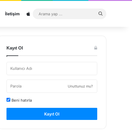
Sitemap
Arama
İletişim
yap
...
Kayıt Ol
Unuttunuz mu?
Beni hatırla
Kayıt Ol