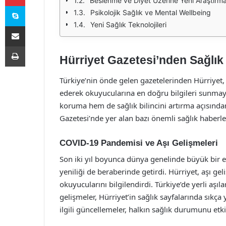
Beslenme ve Diyet Üzerine Yeni Araştırma
Skype
Psikolojik Sağlık ve Mental Wellbeing
Yeni Sağlık Teknolojileri
E-Posta ile paylaş
Yazdır
Hürriyet Gazetesi’nden Sağlık
Türkiye’nin önde gelen gazetelerinden Hürriyet,
ederek okuyucularına en doğru bilgileri sunmayı
koruma hem de sağlık bilincini artırma açısınd
Gazetesi’nde yer alan bazı önemli sağlık haberler
COVID-19 Pandemisi ve Aşı Gelişmeleri
Son iki yıl boyunca dünya genelinde büyük bir 
yeniliği de beraberinde getirdi. Hürriyet, aşı ge
okuyucularını bilgilendirdi. Türkiye’de yerli aşı
gelişmeler, Hürriyet’in sağlık sayfalarında sıkça
ilgili güncellemeler, halkın sağlık durumunu etk