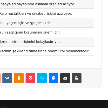
panyaları sayesinde aşılama oranları artıyor.
alp hastalıkları ve diyabet riskini azaltıyor.
lıklı yaşam için vazgeçilmezdir.
ruh sağlığının korunması önemlidir.
izmetlerine erişimini kolaylaştırıyor.
kalarının şekillendirilmesinde önemli rol oynamaktadır.
st
Reddit
VKontakte
Odnoklassniki
Pocket
Skype
Messenger
E-Posta ile paylaş
Yazdır