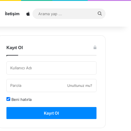
Sitemap
Arama
İletişim
yap
...
Kayıt Ol
Unuttunuz mu?
Beni hatırla
Kayıt Ol