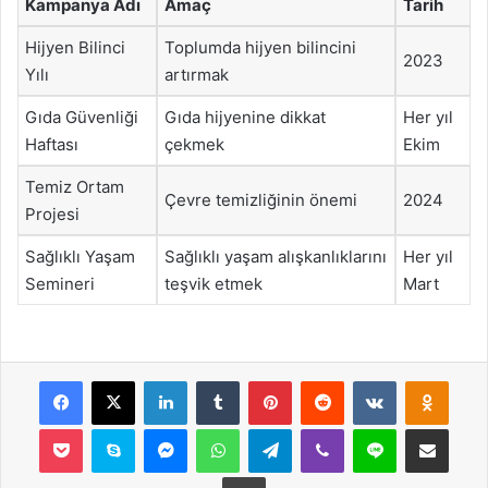
Kampanya Adı
Amaç
Tarih
Hijyen Bilinci
Toplumda hijyen bilincini
2023
Yılı
artırmak
Gıda Güvenliği
Gıda hijyenine dikkat
Her yıl
Haftası
çekmek
Ekim
Temiz Ortam
Çevre temizliğinin önemi
2024
Projesi
Sağlıklı Yaşam
Sağlıklı yaşam alışkanlıklarını
Her yıl
Semineri
teşvik etmek
Mart
Facebook
X
LinkedIn
Tumblr
Pinterest
Reddit
VKontakte
Odnok
Pocket
Skype
Messenger
WhatsApp
Telegram
Viber
Line
E-Posta ile payla
Yazdır