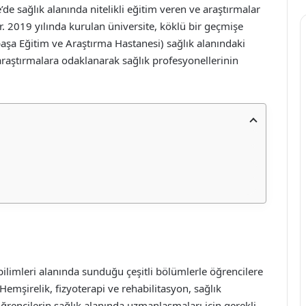
’de sağlık alanında nitelikli eğitim veren ve araştırmalar
 2019 yılında kurulan üniversite, köklü bir geçmişe
şa Eğitim ve Araştırma Hastanesi) sağlık alanındaki
l araştırmalara odaklanarak sağlık profesyonellerinin
ı
 bilimleri alanında sunduğu çeşitli bölümlerle öğrencilere
emşirelik, fizyoterapi ve rehabilitasyon, sağlık
ğrencilerin sağlık alanında uzmanlaşmaları için gerekli