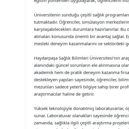
eğitim yöntemleri uygulayarak, öğrencilerin ihtiy
Üniversitenin sunduğu çeşitli sağlık programlar
tutmaktadır. Öğrenciler, simülasyon merkezlerin
karşılaşabilecekleri durumlara hazırlanırlar. Bu
atmaları konusunda önemli bir avantaj sağlar. Eğ
mesleki deneyim kazanmalarını ve sektördeki ge
Haydarpaşa Sağlık Bilimleri Üniversitesi’nin araş
alanındaki güncel sorunların ele alınmasına olana
akademik hem de pratik deneyim kazanma fırsatı 
destekleyen yapıları sayesinde, öğrenciler, bil
mezunları sadece yeterli bilgiye sahip birer pro
araştırmacılar haline de getirir.
Yüksek teknolojiyle donatılmış laboratuvarlar, ö
sunar. Laboratuvar olanakları sayesinde öğrencile
zamanda, sağlıkla ilgili çeşitli araştırma projel