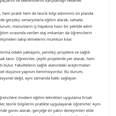
açlarını ve beklentilerini karşılamayı hedefler.
ı, hem pratik hem de teorik bilgi edinimini ön planda
de gerçekçi senaryolarla eğitim alarak, sahada
 durum, mezunların iş hayatına hazır bir şekilde adım
itim sırasında verilen staj imkanları da öğrencilerin
lişmeleri takip etmelerini mümkün kılar.
tırma odaklı yaklaşımı, yenilikçi projelere ve sağlık
k tanır. Öğrenciler, çeşitli projelerde yer alarak, hem
bulur. Fakültelerin sağlık alanındaki araştırmaları
imsel düşünce yapısını benimsiyordur. Bu durum,
fesyonel değil, aynı zamanda katkı sağlayan
ğrencilere modern eğitim teknikleri uygulama fırsatı
r, teorik bilgilerini pratikte uygulayarak öğrenirler. Aynı
erinde görev alarak, gerçeğe en yakın deneyimleri elde