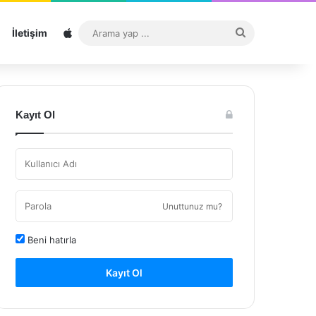
Sitemap
Arama
İletişim
yap
...
Kayıt Ol
Unuttunuz mu?
Beni hatırla
Kayıt Ol