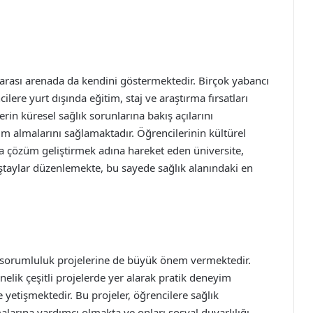
rarası arenada da kendini göstermektedir. Birçok yabancı
cilere yurt dışında eğitim, staj ve araştırma fırsatları
erin küresel sağlık sorunlarına bakış açılarını
im almalarını sağlamaktadır. Öğrencilerinin kültürel
na çözüm geliştirmek adına hareket eden üniversite,
ştaylar düzenlemekte, bu sayede sağlık alanındaki en
al sorumluluk projelerine de büyük önem vermektedir.
nelik çeşitli projelerde yer alarak pratik deneyim
yetişmektedir. Bu projeler, öğrencilere sağlık
alarına yardımcı olmakta ve onları sosyal duyarlılığı