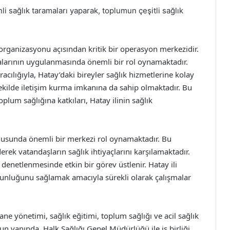
li sağlık taramaları yaparak, toplumun çeşitli sağlık
 organizasyonu açısından kritik bir operasyon merkezidir.
alarının uygulanmasında önemli bir rol oynamaktadır.
racılığıyla, Hatay’daki bireyler sağlık hizmetlerine kolay
şekilde iletişim kurma imkanına da sahip olmaktadır. Bu
um sağlığına katkıları, Hatay ilinin sağlık
onusunda önemli bir merkezi rol oynamaktadır. Bu
erek vatandaşların sağlık ihtiyaçlarını karşılamaktadır.
 denetlenmesinde etkin bir görev üstlenir. Hatay ili
gunluğunu sağlamak amacıyla sürekli olarak çalışmalar
e yönetimi, sağlık eğitimi, toplum sağlığı ve acil sağlık
n yanında, Halk Sağlığı Genel Müdürlüğü ile iş birliği