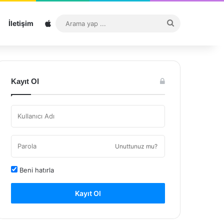
Sitemap
Arama
İletişim
yap
...
Kayıt Ol
Unuttunuz mu?
Beni hatırla
Kayıt Ol