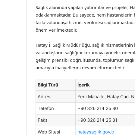
Sağlık alanında yapılan yatırımlar ve projeler, H
odaklanmaktadır. Bu sayede, hem hastanelerin he
fazla vatandaşa hizmet verilmesi sağlanmaktadır
önem verilmektedir.
Hatay İl Sağlık Müdürlüğü, sağlık hizmetlerinin ka
vatandaşların sağlığını korumaya yönelik önemli 
gelişim prensibi doğrultusunda, toplumun sağlık
amacıyla faaliyetlerini devam ettirmektedir.
Bilgi Türü
İçerik
Adresi
Yeni Mahalle, Hatay Cad. N
Telefon
+90 326 214 25 80
Faks
+90 326 214 25 81
Web Sitesi
hataysaglik.gov.tr