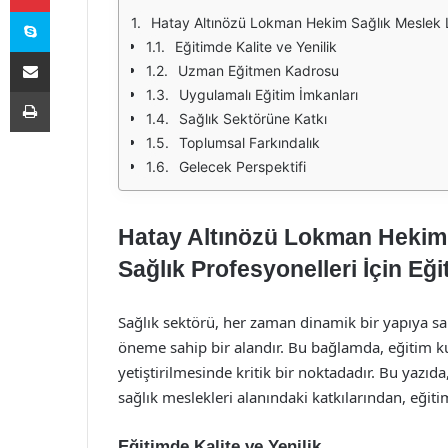
Skype
Hatay Altınözü Lokman Hekim Sağlık Meslek Li
Eğitimde Kalite ve Yenilik
E-Posta ile paylaş
Uzman Eğitmen Kadrosu
Yazdır
Uygulamalı Eğitim İmkanları
Sağlık Sektörüne Katkı
Toplumsal Farkındalık
Gelecek Perspektifi
Hatay Altınözü Lokman Hekim 
Sağlık Profesyonelleri İçin Eğ
Sağlık sektörü, her zaman dinamik bir yapıya s
öneme sahip bir alandır. Bu bağlamda, eğitim ku
yetiştirilmesinde kritik bir noktadadır. Bu yazı
sağlık meslekleri alanındaki katkılarından, eği
Eğitimde Kalite ve Yenilik