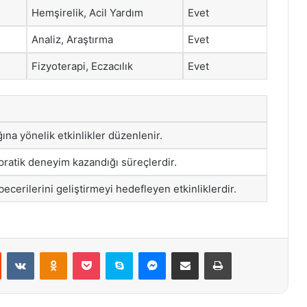
Hemşirelik, Acil Yardım
Evet
Analiz, Araştırma
Evet
Fizyoterapi, Eczacılık
Evet
ına yönelik etkinlikler düzenlenir.
pratik deneyim kazandığı süreçlerdir.
ecerilerini geliştirmeyi hedefleyen etkinliklerdir.
st
Reddit
VKontakte
Odnoklassniki
Pocket
Skype
Messenger
E-Posta ile paylaş
Yazdır