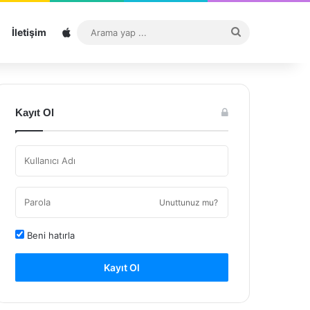
Sitemap
Arama
İletişim
yap
...
Kayıt Ol
Unuttunuz mu?
Beni hatırla
Kayıt Ol