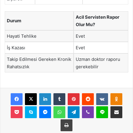
Acil Servisten Rapor
Durum
Olur Mu?
Hayati Tehlike
Evet
İş Kazası
Evet
Takip Edilmesi Gereken Kronik
Uzman doktor raporu
Rahatsızlık
gerekebilir
Facebook
X
LinkedIn
Tumblr
Pinterest
Reddit
VKontakte
Odnok
Pocket
Skype
Messenger
WhatsApp
Telegram
Viber
Line
E-Posta ile payla
Yazdır