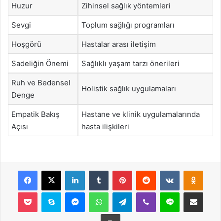
Huzur
Zihinsel sağlık yöntemleri
Sevgi
Toplum sağlığı programları
Hoşgörü
Hastalar arası iletişim
Sadeliğin Önemi
Sağlıklı yaşam tarzı önerileri
Ruh ve Bedensel
Holistik sağlık uygulamaları
Denge
Empatik Bakış
Hastane ve klinik uygulamalarında
Açısı
hasta ilişkileri
Facebook
X
LinkedIn
Tumblr
Pinterest
Reddit
VKontakte
Odnok
Pocket
Skype
Messenger
WhatsApp
Telegram
Viber
Line
E-Posta ile payla
Yazdır